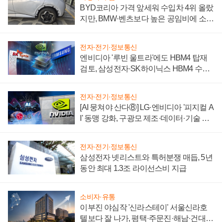
BYD코리아 가격 앞세워 수입차 4위 올랐
지만, BMW·벤츠보다 높은 공임비에 소비
자 불만 폭발
전자·전기·정보통신
엔비디아 '루빈 울트라'에도 HBM4 탑재
검토, 삼성전자·SK하이닉스 HBM4 수율
에 주도권 갈린다
전자·전기·정보통신
[AI 뭉쳐야 산다⑧] LG·엔비디아 '피지컬 A
I' 동맹 강화, 구광모 제조·데이터·기술 결
집해 종합 로보틱스 기업으로
전자·전기·정보통신
삼성전자 넷리스트와 특허분쟁 매듭, 5년
동안 최대 1.3조 라이선스비 지급
소비자·유통
이부진 야심작 '신라스테이' 서울신라호
텔보다 잘 나가, 평택·주문진·해남·건대로