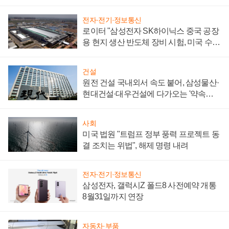
성 의문"
전자·전기·정보통신
로이터 "삼성전자 SK하이닉스 중국 공장
용 현지 생산 반도체 장비 시험, 미국 수출
통제 대비"
건설
원전 건설 국내외서 속도 붙어, 삼성물산·
현대건설·대우건설에 다가오는 '약속의
시간'
사회
미국 법원 "트럼프 정부 풍력 프로젝트 동
결 조치는 위법", 해제 명령 내려
전자·전기·정보통신
삼성전자, 갤럭시Z 폴드8 사전예약 개통
8월31일까지 연장
자동차·부품