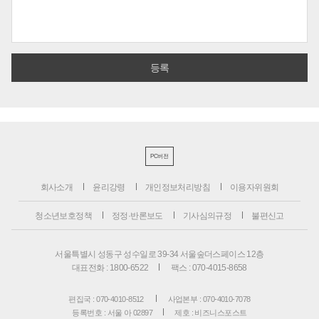
PC버전
회사소개
윤리강령
개인정보처리방침
이용자위원회
청소년보호정책
정정·반론보도
기사심의규정
불편신고
서울특별시 성동구 성수일로 39-34 서울숲더스페이스 12층
대표전화 : 1800-6522
팩스 : 070-4015-8658
편집국 : 070-4010-8512
사업본부 : 070-4010-7078
등록번호 : 서울 아 02897
제호 : 비즈니스포스트