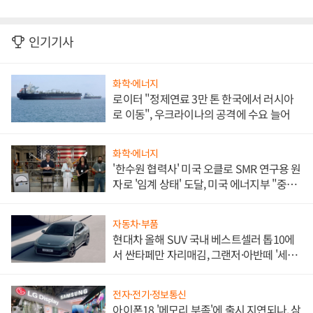
인기기사
화학·에너지
로이터 "정제연료 3만 톤 한국에서 러시아
로 이동", 우크라이나의 공격에 수요 늘어
화학·에너지
'한수원 협력사' 미국 오클로 SMR 연구용 원
자로 '임계 상태' 도달, 미국 에너지부 "중요
한 이정표"
자동차·부품
현대차 올해 SUV 국내 베스트셀러 톱10에
서 싼타페만 자리매김, 그랜저·아반떼 '세단
쌍끌이'로 내수 방어
전자·전기·정보통신
아이폰18 '메모리 부족'에 출시 지연되나, 삼