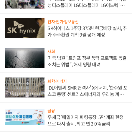
성디스플레이 LG디스플레이 LG이노텍 '탈
애플' 수익 다각화 속도
전자·전기·정보통신
SK하이닉스 1주당 375원 현금배당 실시, 추
가 주주환원 계획 9월 공개 예정
사회
미국 법원 "트럼프 정부 풍력 프로젝트 동결
조치는 위법", 해제 명령 내려
화학·에너지
'DL이앤씨 SMR 협력사' X에너지, '한수원 포
스코 동맹' 센트러스에너지와 우라늄 계약
체결
금융
우체국 '매일이자 파킹통장' 5만 계좌 한정
으로 다시 출시, 최고 연 2.0% 금리