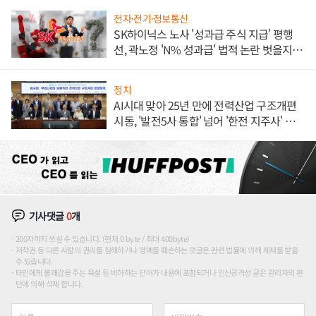
전자·전기·정보통신
SK하이닉스 노사 '성과급 주식 지급' 평행
선, 곽노정 'N% 성과급' 법적 논란 벗을지 주
목
정치
AI시대 맞아 25년 만에 전력산업 구조개편
시동, '발전5사 통합' 넘어 '한전 지주사' 재편
론도
기사댓글
0
개
200자까지 쓰실 수 있습니다. (현재 0 byte / 최대 400byte)
저작권 등 다른 사람의 권리를 침해하거나 명예를 훼손하는 댓글은 관련 법률에 의해 제재를 받을
수 있습니다.
타인에게 불쾌감을 주는 욕설 등 비하하는 단어가 내용에 포함되거나 인신공격성 글은 관리자의 판
단에 의해 삭제 합니다.