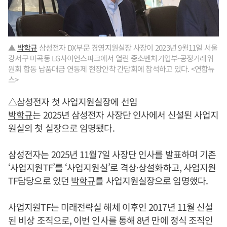
▲
박학규
삼성전자 DX부문 경영지원실장 사장이 2023년 9월11일 서울
강서구 마곡동 LG사이언스파크에서 열린 중소벤처기업부-공정거래위
원회 합동 납품대금 연동제 현장안착 간담회에 참석하고 있다. <연합뉴
스>
△삼성전자 첫 사업지원실장에 선임
박학규
는 2025년 삼성전자 사장단 인사에서 신설된 사업지
원실의 첫 실장으로 임명됐다.
삼성전자는 2025년 11월7일 사장단 인사를 발표하며 기존
‘사업지원TF’를 ‘사업지원실’로 격상·상설화하고, 사업지원
TF담당으로 있던
박학규
를 사업지원실장으로 임명했다.
사업지원TF는 미래전략실 해체 이후인 2017년 11월 신설
된 비상 조직으로, 이번 인사를 통해 8년 만에 정식 조직인