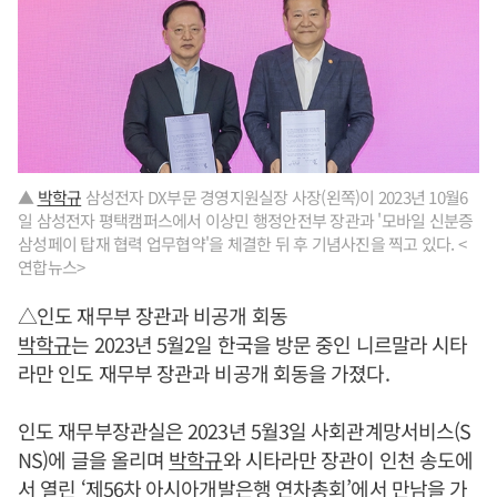
▲
박학규
삼성전자 DX부문 경영지원실장 사장(왼쪽)이 2023년 10월6
일 삼성전자 평택캠퍼스에서 이상민 행정안전부 장관과 '모바일 신분증
삼성페이 탑재 협력 업무협약'을 체결한 뒤 후 기념사진을 찍고 있다. <
연합뉴스>
△인도 재무부 장관과 비공개 회동
박학규
는 2023년 5월2일 한국을 방문 중인 니르말라 시타
라만 인도 재무부 장관과 비공개 회동을 가졌다.
인도 재무부장관실은 2023년 5월3일 사회관계망서비스(S
NS)에 글을 올리며
박학규
와 시타라만 장관이 인천 송도에
서 열린 ‘제56차 아시아개발은행 연차총회’에서 만남을 가