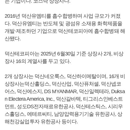
는 기업이다. 코스닥 상장사다.
2016년 덕산유엠티를 흡수합병하며 사업 규모가 커졌
다. 덕산유엠티는 반도체 및 광섬유 소재용 화학제품을
개발·제조하던 기업으로 덕산테코피아에 흡수합병돼 해
산됐다.
덕산테코피아는 2025년 6월30일 기준 상장사 2개, 비상
장사 16의 계열사를 두고 있다.
2개 상장사는 덕산네오룩스, 덕산하이메탈이며, 16개 비
상장사는덕산홀딩스, 덕산산업, 덕산퓨처셀, 덕산넵코
어스, 덕산에스지, DS MYANMAR, 덕산일렉테라, Duksa
n Electera America, Inc., 덕산갈바텍, 티그리스인베스트
먼트, 성도DS전자재료유한공사, 덕산테스틱스, 시리우
스홀딩스, 에테르씨티, 남양압력용기기술 유한공사, 상
해천강실업투자 유한공사 등이다.