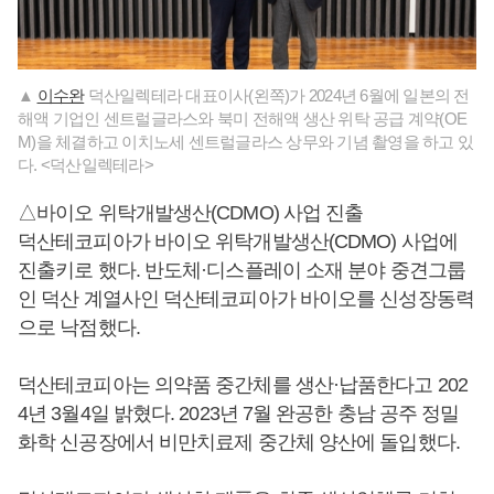
▲
이수완
덕산일렉테라 대표이사(왼쪽)가 2024년 6월에 일본의 전
해액 기업인 센트럴글라스와 북미 전해액 생산 위탁 공급 계약(OE
M)을 체결하고 이치노세 센트럴글라스 상무와 기념 촬영을 하고 있
다. <덕산일렉테라>
△바이오 위탁개발생산(CDMO) 사업 진출
덕산테코피아가 바이오 위탁개발생산(CDMO) 사업에
진출키로 했다. 반도체·디스플레이 소재 분야 중견그룹
인 덕산 계열사인 덕산테코피아가 바이오를 신성장동력
으로 낙점했다.
덕산테코피아는 의약품 중간체를 생산·납품한다고 202
4년 3월4일 밝혔다. 2023년 7월 완공한 충남 공주 정밀
화학 신공장에서 비만치료제 중간체 양산에 돌입했다.