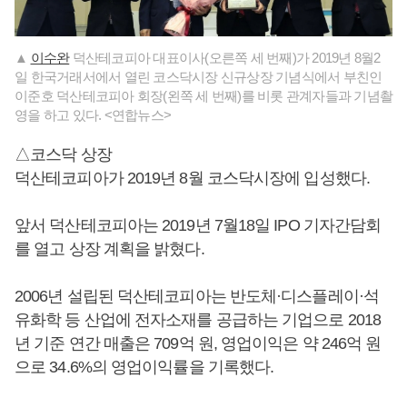
▲
이수완
덕산테코피아 대표이사(오른쪽 세 번째)가 2019년 8월2
일 한국거래서에서 열린 코스닥시장 신규상장 기념식에서 부친인
이준호 덕산테코피아 회장(왼쪽 세 번째)를 비롯 관계자들과 기념촬
영을 하고 있다. <연합뉴스>
△코스닥 상장
덕산테코피아가 2019년 8월 코스닥시장에 입성했다.
앞서 덕산테코피아는 2019년 7월18일 IPO 기자간담회
를 열고 상장 계획을 밝혔다.
2006년 설립된 덕산테코피아는 반도체·디스플레이·석
유화학 등 산업에 전자소재를 공급하는 기업으로 2018
년 기준 연간 매출은 709억 원, 영업이익은 약 246억 원
으로 34.6%의 영업이익률을 기록했다.