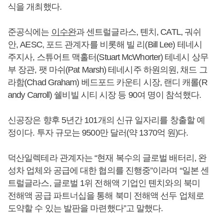
식을 개최했다.
준공식에는
이수완
과 센트럴글라스, 톈치, CATL, 궈쉬
안, AESC, 포드 관계자를 비롯해 빌 리(Bill Lee) 테네시
주지사, 스튜어트 맥홀터(Stuart McWhorter) 테네시 상무
부 장관, 팻 마쉬(Pat Marsh) 테네시주 하원의원, 채드 그
라함(Chad Graham) 베드포드 카운티 시장, 랜디 캐롤(R
andy Carroll) 쉘비빌 시티 시장 등 90여 명이 참석했다.
신공장은 향후 5년간 101개의 신규 일자리를 창출할 예
정이다. 투자 규모는 9500만 달러(약 1370억 원)다.
덕산일렉테라 관계자는 “현재 복수의 글로벌 배터리, 완
성차 업체와 공급에 대한 협의를 진행중”이라며 “일본 센
트럴글라스, 글로벌 1위 전해액 기업인 톈치와의 북미
전해액 공급 파트너십을 통해 북미 전해액 선두 업체로
도약할 수 있는 발판을 마련했다”고 말했다.