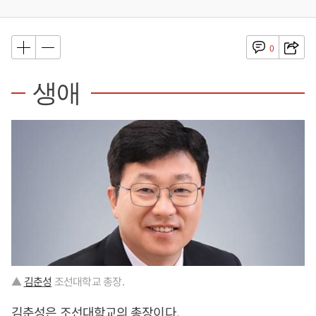
0
생애
▲
김춘성
조선대학교 총장.
김춘성
은 조선대학교의 총장이다.