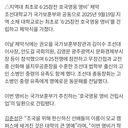
△지역대 최초로 6·25참전 호국영웅 명비’ 제막
조선대학교가 국가보훈부와 공동으로 2025년 9월19일 지
역 소재 대학교로는 최초로 ‘6·25참전 호국영웅 명비’를 건
립하고 제막식을 가졌다.
이날 제막식에는 권오을 국가보훈부장관과 김이수 조선대
이사장, 안도걸 국회의원, 김영문 광주광역시 문화경제부시
장 등이 참석했으며 6·25전쟁에 참전하고 무장간첩과 교전
중 산화해 을지무공훈장을 수훈한 조선대 법학부 출신의 고
인 소병민 중령의 유족도 함께 했다. 조선대 총동창회는 고
소병민 중령 유족에게 명예로운 동문패를 전달했다.
이번 명비는 국가보훈부가 추진하는 ‘호국영웅 명비 건립사
업’의 일환으로 건립됐다.
김춘성
은 “조국을 위해 헌신하신 선배들의 이름이 모교 캠
퍼스에 새겨진 것은 대학의 큰 영예”라며, “이번 명비가 학