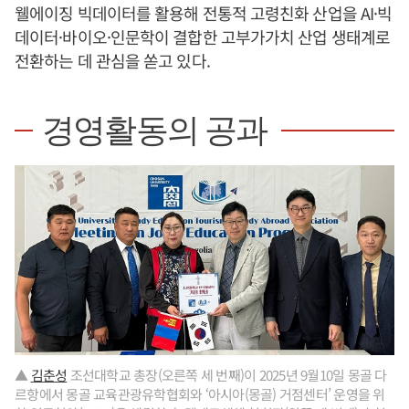
웰에이징 빅데이터를 활용해 전통적 고령친화 산업을 AI·빅
데이터·바이오·인문학이 결합한 고부가가치 산업 생태계로
전환하는 데 관심을 쏟고 있다.
경영활동의 공과
▲
김춘성
조선대학교 총장(오른쪽 세 번째)이 2025년 9월10일 몽골 다
르항에서 몽골 교육관광유학협회와 ‘아시아(몽골) 거점센터’ 운영을 위