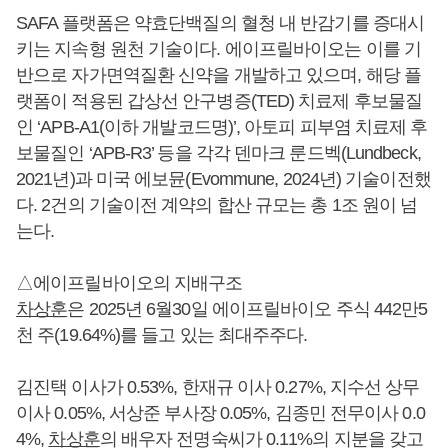
SAFA 플랫폼은 약효단백질의 혈청 내 반감기를 증대시
키는 지속형 원천 기술이다. 에이프릴바이오는 이를 기
반으로 자가면역질환 신약을 개발하고 있으며, 해당 플
랫폼이 적용된 갑상선 안구병증(TED) 치료제 후보물질
인 ‘APB-A1(이하 개발코드명)’, 아토피 피부염 치료제 후
보물질인 ‘APB-R3’ 등을 각각 덴마크 룬드벡(Lundbeck,
2021년)과 미국 에보뮨(Evommune, 2024년) 기술이전했
다. 2건의 기술이전 계약의 합산 규모는 총 1조 원이 넘
는다.
△에이프릴바이오의 지배구조
차상훈
은 2025년 6월30일 에이프릴바이오 주식 442만5
천 주(19.64%)를 들고 있는 최대주주다.
김진택 이사가 0.53%, 한재규 이사 0.27%, 지수선 상무
이사 0.05%, 서상준 부사장 0.05%, 김종민 전무이사 0.0
4%,
차상훈
의 배우자 전명숙씨가 0.11%의 지분을 갖고