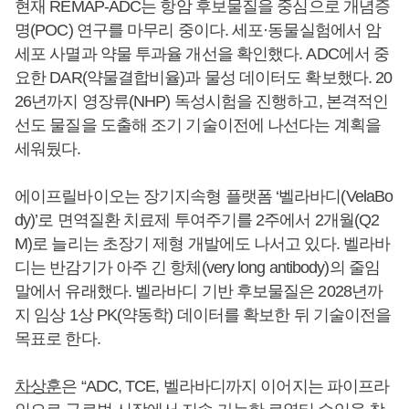
현재 REMAP-ADC는 항암 후보물질을 중심으로 개념증
명(POC) 연구를 마무리 중이다. 세포·동물실험에서 암
세포 사멸과 약물 투과율 개선을 확인했다. ADC에서 중
요한 DAR(약물결합비율)과 물성 데이터도 확보했다. 20
26년까지 영장류(NHP) 독성시험을 진행하고, 본격적인
선도 물질을 도출해 조기 기술이전에 나선다는 계획을
세워뒀다.
에이프릴바이오는 장기지속형 플랫폼 ‘벨라바디(VelaBo
dy)’로 면역질환 치료제 투여주기를 2주에서 2개월(Q2
M)로 늘리는 초장기 제형 개발에도 나서고 있다. 벨라바
디는 반감기가 아주 긴 항체(very long antibody)의 줄임
말에서 유래했다. 벨라바디 기반 후보물질은 2028년까
지 임상 1상 PK(약동학) 데이터를 확보한 뒤 기술이전을
목표로 한다.
차상훈
은 “ADC, TCE, 벨라바디까지 이어지는 파이프라