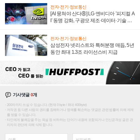
전자·전기·정보통신
[AI 뭉쳐야 산다⑧] LG·엔비디아 '피지컬 A
I' 동맹 강화, 구광모 제조·데이터·기술 결
집해 종합 로보틱스 기업으로
전자·전기·정보통신
삼성전자 넷리스트와 특허분쟁 매듭, 5년
동안 최대 1.3조 라이선스비 지급
기사댓글
0
개
200자까지 쓰실 수 있습니다. (현재 0 byte / 최대 400byte)
저작권 등 다른 사람의 권리를 침해하거나 명예를 훼손하는 댓글은 관련 법률에 의해 제재
를 받을 수 있습니다.
타인에게 불쾌감을 주는 욕설 등 비하하는 단어가 내용에 포함되거나 인신공격성 글은 관
리자의 판단에 의해 삭제 합니다.