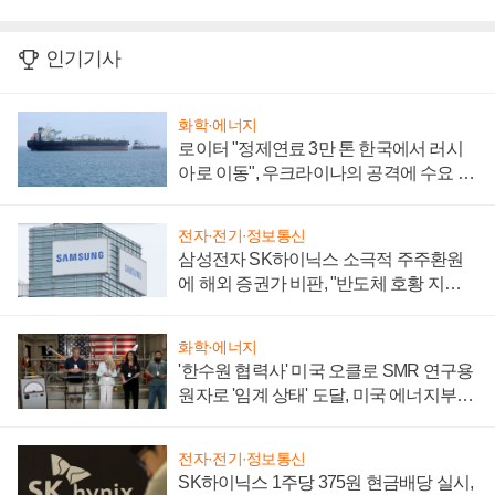
인기기사
화학·에너지
로이터 "정제연료 3만 톤 한국에서 러시
아로 이동", 우크라이나의 공격에 수요 늘
어
전자·전기·정보통신
삼성전자 SK하이닉스 소극적 주주환원
에 해외 증권가 비판, "반도체 호황 지속
성 의문"
화학·에너지
'한수원 협력사' 미국 오클로 SMR 연구용
원자로 '임계 상태' 도달, 미국 에너지부
"중요한 이정표"
전자·전기·정보통신
SK하이닉스 1주당 375원 현금배당 실시,