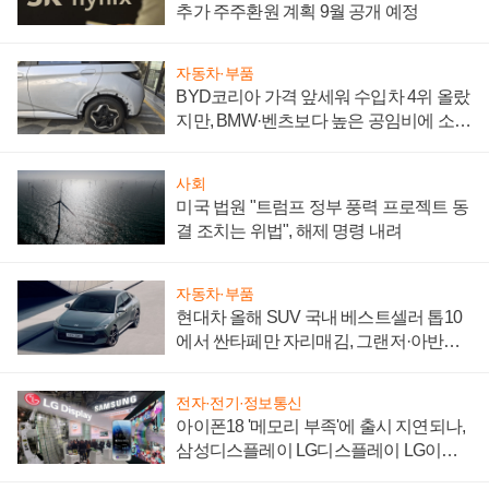
추가 주주환원 계획 9월 공개 예정
자동차·부품
BYD코리아 가격 앞세워 수입차 4위 올랐
지만, BMW·벤츠보다 높은 공임비에 소비
자 불만 폭발
사회
미국 법원 "트럼프 정부 풍력 프로젝트 동
결 조치는 위법", 해제 명령 내려
자동차·부품
현대차 올해 SUV 국내 베스트셀러 톱10
에서 싼타페만 자리매김, 그랜저·아반떼
'세단 쌍끌이'로 내수 방어
전자·전기·정보통신
아이폰18 '메모리 부족'에 출시 지연되나,
삼성디스플레이 LG디스플레이 LG이노
텍 '탈애플' 수익 다각화 속도