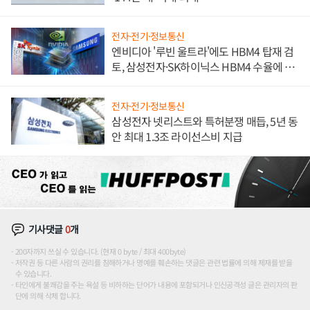
전자·전기·정보통신
엔비디아 '루빈 울트라'에도 HBM4 탑재 검
토, 삼성전자·SK하이닉스 HBM4 수율에 주
도권 갈린다
전자·전기·정보통신
삼성전자 넷리스트와 특허분쟁 매듭, 5년 동
안 최대 1.3조 라이선스비 지급
기사댓글
0
개
200자까지 쓰실 수 있습니다. (현재 0 byte / 최대 400byte)
저작권 등 다른 사람의 권리를 침해하거나 명예를 훼손하는 댓글은 관련 법률에 의해 제재를 받을
수 있습니다.
타인에게 불쾌감을 주는 욕설 등 비하하는 단어가 내용에 포함되거나 인신공격성 글은 관리자의 판
단에 의해 삭제 합니다.