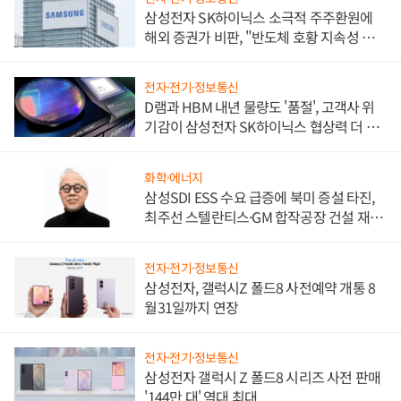
삼성전자 SK하이닉스 소극적 주주환원에
해외 증권가 비판, "반도체 호황 지속성 의
문"
전자·전기·정보통신
D램과 HBM 내년 물량도 '품절', 고객사 위
기감이 삼성전자 SK하이닉스 협상력 더 키
워
화학·에너지
삼성SDI ESS 수요 급증에 북미 증설 타진,
최주선 스텔란티스·GM 합작공장 건설 재추
진하나
전자·전기·정보통신
삼성전자, 갤럭시Z 폴드8 사전예약 개통 8
월31일까지 연장
전자·전기·정보통신
삼성전자 갤럭시 Z 폴드8 시리즈 사전 판매
'144만 대' 역대 최대