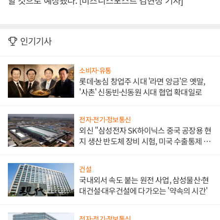
할 것으로 예상됐다. [비즈니스포스트 김현정 기자]
인기기사
소비자·유통
롯데·농심 창업주 시대 '라면 앙금'은 옛말,
'사촌' 신동빈·신동원 시대 협업 확대일로
전자·전기·정보통신
외신 "삼성전자 SK하이닉스 중국 공장용 현
지 생산 반도체 장비 시험, 미국 수출통제 대
비"
건설
국내외서 속도 붙는 원전 사업, 삼성물산·현
대건설·대우건설에 다가오는 '약속의 시간'
전자·전기·정보통신