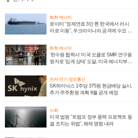
화학·에너지
로이터 "정제연료 3만 톤 한국에서 러시
아로 이동", 우크라이나의 공격에 수요 늘
어
화학·에너지
'한수원 협력사' 미국 오클로 SMR 연구용
원자로 '임계 상태' 도달, 미국 에너지부
"중요한 이정표"
전자·전기·정보통신
SK하이닉스 1주당 375원 현금배당 실시,
추가 주주환원 계획 9월 공개 예정
사회
미국 법원 "트럼프 정부 풍력 프로젝트 동
결 조치는 위법", 해제 명령 내려