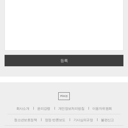
PC버전
회사소개
윤리강령
개인정보처리방침
이용자위원회
청소년보호정책
정정·반론보도
기사심의규정
불편신고