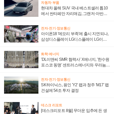
자동차·부품
현대차 올해 SUV 국내 베스트셀러 톱10
에서 싼타페만 자리매김, 그랜저·아반떼
'세단 쌍끌이'로 내수 방어
전자·전기·정보통신
아이폰18 '메모리 부족'에 출시 지연되나,
삼성디스플레이 LG디스플레이 LG이노
텍 '탈애플' 수익 다각화 속도
화학·에너지
'DL이앤씨 SMR 협력사' X에너지, '한수원
포스코 동맹' 센트러스에너지와 우라늄
계약 체결
전자·전기·정보통신
SK하이닉스, 용인 'Y2' 팹과 청주 'M17' 팹
건설에 54조 투자 결정
데스크 리포트
[데스크리포트 8월] 무더운 입추에 든 생