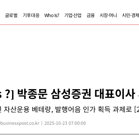
글로벌
기후대응
Who Is?
기업·산업
금융
시장·머니
시민·경
Is ?] 박종문 삼성증권 대표이사
 자산운용 베테랑, 발행어음 인가 획득 과제로 [2
sinesspost.co.kr
2025-10-23 07:00:00