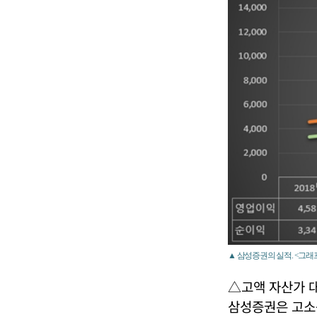
▲ 삼성증권의 실적. <그
△고액 자산가 
삼성증권은 고소