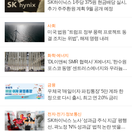
SK하이닉스 1주당 375원 현금배당 실시,
추가 주주환원 계획 9월 공개 예정
사회
미국 법원 "트럼프 정부 풍력 프로젝트 동
결 조치는 위법", 해제 명령 내려
화학·에너지
'DL이앤씨 SMR 협력사' X에너지, '한수원
포스코 동맹' 센트러스에너지와 우라늄
계약 체결
금융
우체국 '매일이자 파킹통장' 5만 계좌 한
정으로 다시 출시, 최고 연 2.0% 금리
전자·전기·정보통신
SK하이닉스 노사 '성과급 주식 지급' 평행
선, 곽노정 'N% 성과급' 법적 논란 벗을지