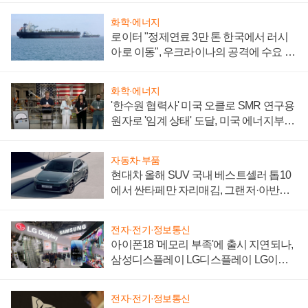
화학·에너지
로이터 "정제연료 3만 톤 한국에서 러시
아로 이동", 우크라이나의 공격에 수요 늘
어
화학·에너지
'한수원 협력사' 미국 오클로 SMR 연구용
원자로 '임계 상태' 도달, 미국 에너지부
"중요한 이정표"
자동차·부품
현대차 올해 SUV 국내 베스트셀러 톱10
에서 싼타페만 자리매김, 그랜저·아반떼
'세단 쌍끌이'로 내수 방어
전자·전기·정보통신
아이폰18 '메모리 부족'에 출시 지연되나,
삼성디스플레이 LG디스플레이 LG이노
텍 '탈애플' 수익 다각화 속도
전자·전기·정보통신