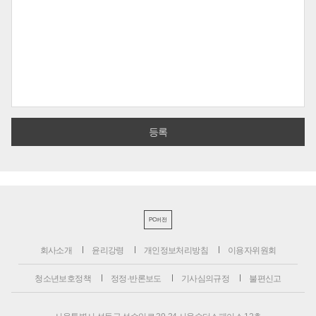
PC버전
회사소개
윤리강령
개인정보처리방침
이용자위원회
청소년보호정책
정정·반론보도
기사심의규정
불편신고