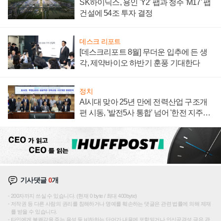
SK하이닉스, 용인 'Y2' 팹과 청주 'M17' 팹
건설에 54조 투자 결정
데스크 리포트
[데스크리포트 8월] 무더운 입추에 든 생
각, 제약바이오 하반기 훈풍 기대한다
정치
AI시대 맞아 25년 만에 전력산업 구조개
편 시동, '발전5사 통합' 넘어 '한전 지주사'
재편론도
기사댓글
0
개
200자까지 쓰실 수 있습니다. (현재 0 byte / 최대 400byte)
저작권 등 다른 사람의 권리를 침해하거나 명예를 훼손하는 댓글은 관련 법률에 의해 제재
를 받을 수 있습니다.
타인에게 불쾌감을 주는 욕설 등 비하하는 단어가 내용에 포함되거나 인신공격성 글은 관