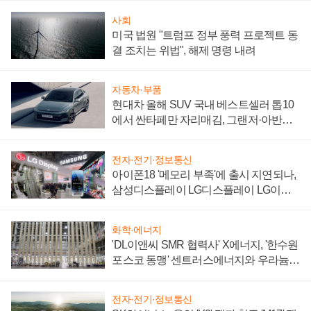
사회
미국 법원 "트럼프 정부 풍력 프로젝트 동
결 조치는 위법", 해제 명령 내려
자동차·부품
현대차 올해 SUV 국내 베스트셀러 톱10
에서 싼타페만 자리매김, 그랜저·아반떼
'세단 쌍끌이'로 내수 방어
전자·전기·정보통신
아이폰18 '메모리 부족'에 출시 지연되나,
삼성디스플레이 LG디스플레이 LG이노
텍 '탈애플' 수익 다각화 속도
화학·에너지
'DL이앤씨 SMR 협력사' X에너지, '한수원
포스코 동맹' 센트러스에너지와 우라늄
계약 체결
전자·전기·정보통신