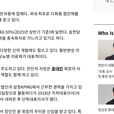
대 1
 안과용제 업체다. 국내 최초로 다회용 점안제를
를 받고 있다.
.50%(2025년 상반기 기준)에 달한다. 삼천당
Who Is
약을 종속회사로 거느리고 있기도 하다.
다양한 신약 개발에도 힘쓰고 있다. 황반변성 치
·당뇨병 치료제가 대표적이다.
한찬식 대
 주도하고 있다. 전인석 사장은
윤대인
회장의 사
'정통 검사'
서관
 역할도 함께 하고 있다.
청 출범 앞
맡아 [2026
코법인과 삼정KPMG에서 근무한 경력을 가지고 있
기획실장으로 활동하다가 2018년 각자대표이사(사
직에서 내려온 후 단독대표이사가 됐다.
정상호 롯데
 장인인 윤 회장의 두터운 신임을 받고 있다. 특