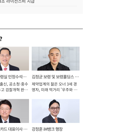
.3조 라이선스비 지급
?
통령실 민정수석비
김정균 보령 및 보령홀딩스 대
 출신, 공소청·중수
제약업계의 젊은 오너 3세 경
표이사 사장
두고 검찰개혁 완수
영자, 미래 먹거리 '우주와 헬
년]
스케어' 공들여 [2026년]
카드 대표이사 사
강정훈 iM뱅크 행장