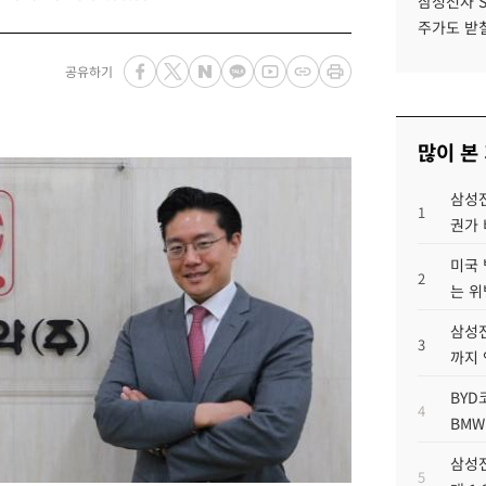
삼성전자 
주가도 받칠
공유하기
많이 본
삼성전
1
권가 
미국 
2
는 위
삼성전
3
까지
BYD
4
BMW
삼성전
5