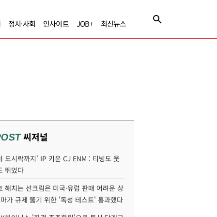
제
정치·사회
인사이트
JOB+
최신뉴스
씨저널
POST
 도시락까지' IP 키운 CJ ENM : 티빙도 웃
도 뛰었다
호 해치는 선크림은 미국·유럽 판매 어려운 상
콜마가 규제 뚫기 위한 '독성 테스트' 통과했다