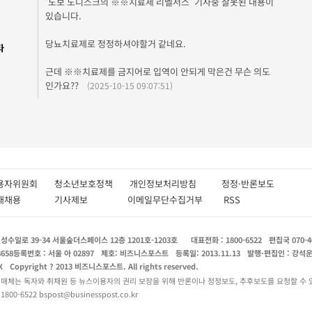
'노보 노디스크의 ※※치료제 리벨서스' 기사중 잘못된 내용이
있습니다.
당뇨치료제로 정정하셔야할거 같네요.
타
근데 ※※치료제를 금지어로 입역이 안되게 막은건 무슨 의도
인가요??
(2025-10-15 09:07:51)
용자위원회
청소년보호정책
개인정보처리방침
정정·반론보도
인재채용
기사제보
이메일무단수집거부
RSS
수일로 39-34 서울숲더스페이스 12층 1201호-1203호
대표전화 : 1800-6522
편집국 070-4
8658
등록번호 : 서울 아 02897
제호: 비즈니스포스트
등록일: 2013.11.13
발행·편집인 : 강석
X
Copyright ? 2013 비즈니스포스트. All rights reserved.
 매체는 독자와 취재원 등 뉴스이용자의 권리 보장을 위해 반론이나 정정보도, 추후보도를 요청할 수 
0-6522 bspost@businesspost.co.kr