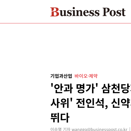
기업과산업
바이오·제약
'안과 명가' 삼천당
사위' 전인석, 신
뛰다
이승열 기자 wanggo@businesspost.co.kr