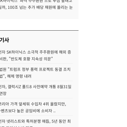
SK하이닉스 '파격 주주환원'으로 투심 달래고
까, 100조 넘는 추가 배당 재원에 쏠리는 눈
 기사
자 SK하이닉스 소극적 주주환원에 해외 증
비판, "반도체 호황 지속성 의문"
법원 "트럼프 정부 풍력 프로젝트 동결 조치
법", 해제 명령 내려
자, 갤럭시Z 폴드8 사전예약 개통 8월31일
 연장
코리아 가격 앞세워 수입차 4위 올랐지만,
·벤츠보다 높은 공임비에 소비자 ..
자 넷리스트와 특허분쟁 매듭, 5년 동안 최