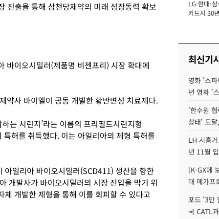
LG·현대·삼
장
시장 진출을 통해 삼천당제약의 미래 성장동력 확보
카드사 30년
에 '초집중' 
최신기
아 바이오시밀러(제품명 비젠프리) 시장 확대에
영화 '스파
년 영화 '
제약사 바이엘이 공동 개발한 황반변성 치료제다.
'한수원 협
상태' 도달,
포함하는 시린지’라는 이름의 프리필드시린지형
의 특허를 취득했다. 이는 아일리아의 제형 특허를
LH 시흥거
년 11월 
아일리아 바이오시밀러(SCD411) 생산을 향한
[K-GX에
아 개발사가 바이오시밀러의 시장 진입을 막기 위
대 메가프
체 개발한 제형을 통해 이를 회피할 수 있다고
포드 '3만
국 CATL과