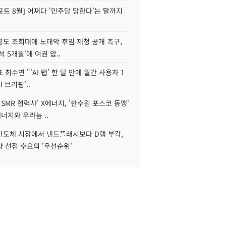
트 8월] 어쩌다 '민주당 망한다'는 말까지
병도 조희대에 노태악 후임 제청 공개 촉구,
석 5개월'에 여권 압..
 최수연 "'AI 탭' 한 달 만에 월간 사용자 1
I 브리핑'..
 SMR 협력사' X에너지, '한수원 포스코 동맹'
너지와 우라늄 ..
리반도체 시장에서 낸드플래시보다 D램 부각,
 선점 수요의 '우선순위'