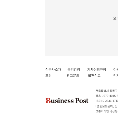
오
신문사소개
윤리강령
기사심의규정
이
포럼
광고문의
불편신고
서울특별시 성동구 성
팩스 : 070-4015-
ISSN : 2636-171
열린보도원칙
당
고충처리인 박상유 180