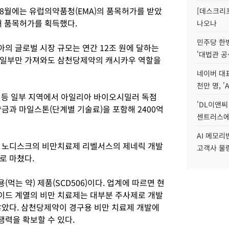
 8월에는 유럽의약품청(EMA)의 품목허가를 받았
[데스크리포
내 품목허가를 획득했다.
나오나
민주당 한
의 글로벌 시장 규모는 연간 12조 원에 달하는
'대법관 공
 일부만 가져와도 삼천당제약의 캐시카우 역할을
네이버 대표
천만 명, 'A
 등 일부 지역에서 아일리아 바이오시밀러 독점
'DL이앤씨
금과 마일스톤(단계별 기술료)을 포함해 2400억
센트러스에
AI 메모
노보 노디스크의 비만치료제 리벨서스의 제네릭 개발
고객사 물량
로 마쳤다.
는 약) 제품(SCD506)이다. 업계에 따르면 현
이드 계열의 비만 치료제는 대부분 주사제로 개발
않았다. 삼천당제약이 경구용 비만 치료제 개발에
력을 확보할 수 있다.