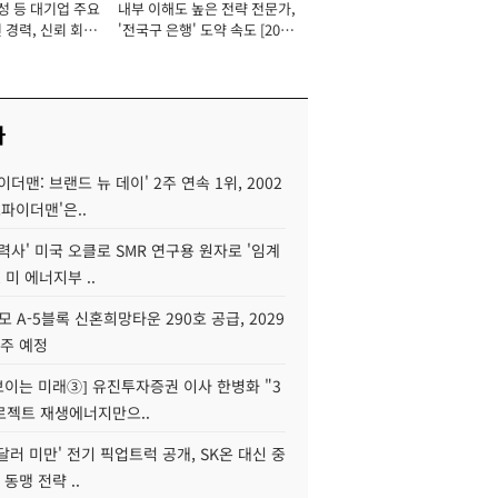
성 등 대기업 주요
내부 이해도 높은 전략 전문가,
 경력, 신뢰 회복
'전국구 은행' 도약 속도 [2026
[2026년]
년]
사
이더맨: 브랜드 뉴 데이' 2주 연속 1위, 2002
스파이더맨'은..
력사' 미국 오클로 SMR 연구용 원자로 '임계
 미 에너지부 ..
모 A-5블록 신혼희망타운 290호 공급, 2029
입주 예정
 보이는 미래③] 유진투자증권 이사 한병화 "3
로젝트 재생에너지만으..
 달러 미만' 전기 픽업트럭 공개, SK온 대신 중
 동맹 전략 ..