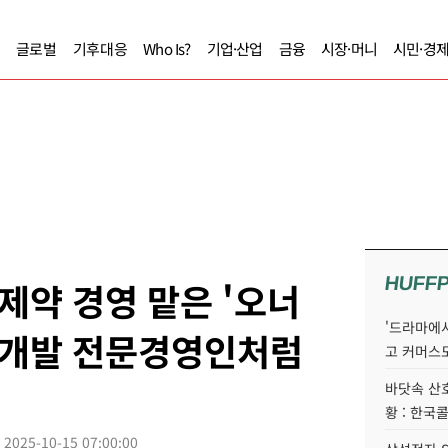
글로벌
기후대응
Who Is?
기업·산업
금융
시장·머니
시민·경
HUFF
제약 경영 맡은 '오너
'드라마에서
약개발 전문경영인처럼
고 커머스
바닷속 산
황 : 한국
2025-10-15 07:00:00