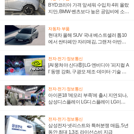
BYD코리아 가격 앞세워 수입차 4위 올랐
지만, BMW·벤츠보다 높은 공임비에 소비
자 불만 폭발
자동차·부품
현대차 올해 SUV 국내 베스트셀러 톱10
에서 싼타페만 자리매김, 그랜저·아반떼
'세단 쌍끌이'로 내수 방어
전자·전기·정보통신
[AI 뭉쳐야 산다⑧] LG·엔비디아 '피지컬 A
I' 동맹 강화, 구광모 제조·데이터·기술 결
집해 종합 로보틱스 기업으로
전자·전기·정보통신
아이폰18 '메모리 부족'에 출시 지연되나,
삼성디스플레이 LG디스플레이 LG이노
텍 '탈애플' 수익 다각화 속도
전자·전기·정보통신
삼성전자 넷리스트와 특허분쟁 매듭, 5년
동안 최대 1.3조 라이선스비 지급