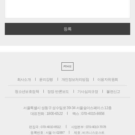
PC버전
회사소개
윤리강령
개인정보처리방침
이용자위원회
청소년보호정책
정정·반론보도
기사심의규정
불편신고
서울특별시 성동구 성수일로 39-34 서울숲더스페이스 12층
대표전화 : 1800-6522
팩스 : 070-4015-8658
편집국 : 070-4010-8512
사업본부 : 070-4010-7078
등록번호 : 서울 아 02897
제호 : 비즈니스포스트