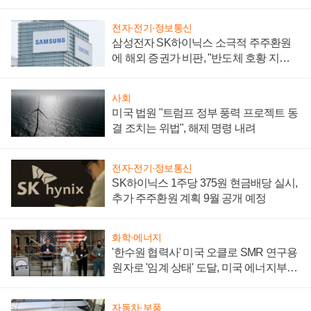
어
전자·전기·정보통신
삼성전자 SK하이닉스 소극적 주주환원
에 해외 증권가 비판, "반도체 호황 지속
성 의문"
사회
미국 법원 "트럼프 정부 풍력 프로젝트 동
결 조치는 위법", 해제 명령 내려
전자·전기·정보통신
SK하이닉스 1주당 375원 현금배당 실시,
추가 주주환원 계획 9월 공개 예정
화학·에너지
'한수원 협력사' 미국 오클로 SMR 연구용
원자로 '임계 상태' 도달, 미국 에너지부
"중요한 이정표"
자동차·부품