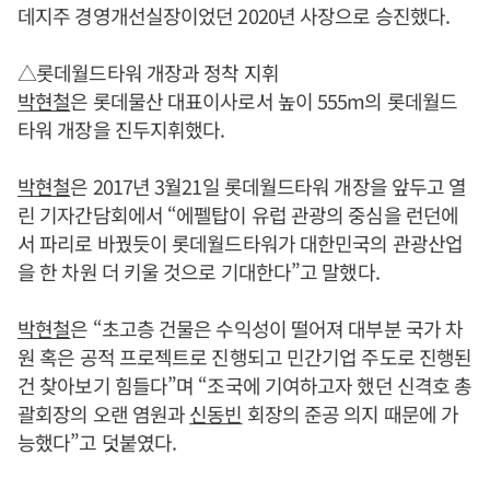
데지주 경영개선실장이었던 2020년 사장으로 승진했다.
△롯데월드타워 개장과 정착 지휘
박현철
은 롯데물산 대표이사로서 높이 555m의 롯데월드
타워 개장을 진두지휘했다.
박현철
은 2017년 3월21일 롯데월드타워 개장을 앞두고 열
린 기자간담회에서 “에펠탑이 유럽 관광의 중심을 런던에
서 파리로 바꿨듯이 롯데월드타워가 대한민국의 관광산업
을 한 차원 더 키울 것으로 기대한다”고 말했다.
박현철
은 “초고층 건물은 수익성이 떨어져 대부분 국가 차
원 혹은 공적 프로젝트로 진행되고 민간기업 주도로 진행된
건 찾아보기 힘들다”며 “조국에 기여하고자 했던 신격호 총
괄회장의 오랜 염원과
신동빈
회장의 준공 의지 때문에 가
능했다”고 덧붙였다.