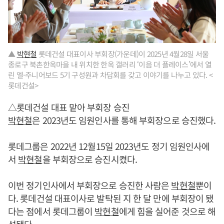
▲
박현철
롯데건설 대표이사 부회장(가운데)이 2025년 4월28일 서울
종로구 북촌한옥마을 내 위치한 한옥 갤러리 ‘이음 더 플레이스’에서 열
린 엘-주니어보드 5기 구성원과 차담회를 갖고 이야기를 나누고 있다. <
롯데건설>
△롯데건설 대표 맡아 부회장 승진
박현철
은 2023년도 임원인사를 통해 부회장으로 승진했다.
롯데그룹은 2022년 12월15일 2023년도 정기 임원인사에
서
박현철
을 부회장으로 승진시켰다.
이번 정기인사에서 부회장으로 승진한 사람은
박현철
뿐이
다. 롯데건설 대표이사로 발탁된 지 한 달 만에 부회장이 됐
다는 점에서 롯데그룹이
박현철
에게 힘을 실어준 것으로 해
석됐다.