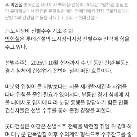
▲
박현철
롯데건설 대표이사 부회장(왼쪽)이 2024년 7월23일 충남 천
안 롯데캐슬에서 진행된 온열질환 예방 캠페인에서 현장 근로자들에게
팥빙수와 건강음료 등을 나눠주고 있다. <롯데건설>
△도시정비 선별수주 기조 강화
박현철
은 롯데건설의 도시정비시장 선별수주 전략에 힘을
주고 있다.
선별수주는 2025년 10월 현재까지 수 년 동안 건설·부동산
경기 침체에 건설업계 전반에 널리 퍼진 흐름이다.
미분양 위험이 큰 지방보다는 서울 재개발·재건축 사업을
따내 위험을 줄일 필요가 있어서다. 부동산 경기 침체에 서
울 내에서도 입지에 따라 분양 흥행을 장담하기 힘든 만큼
건설사들은 선별 수주를 통해 출혈 경쟁을 피한다.
롯데건설은 이같은 선별수주 전략을
박현철
취임 뒤 강화하
며 대부분 단독입찰 이후 수의계약 형식으로 수주잔고를 쌓