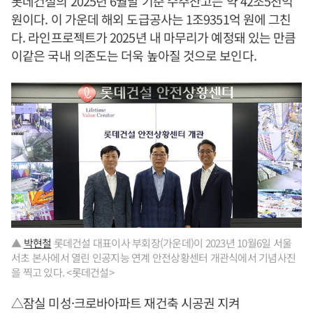
롯데건설의 2025년 6월말 기준 수주잔고는 약 42조5천억
원이다. 이 가운데 해외 도급공사는 1조9351억 원에 그친
다. 라인프로젝트가 2025년 내 마무리가 예정돼 있는 만큼
이같은 국내 의존도는 더욱 높아질 것으로 보인다.
▲
박현철
롯데건설 대표이사 부회장(가운데)이 2023년 10월6일 서울
서초 본사에서 열린 인공지능 연계 안전상황센터 개관식에서 기념사진
을 찍고 있다. <롯데건설>
△잠실 미성·크로바아파트 재건축 시공권 지켜