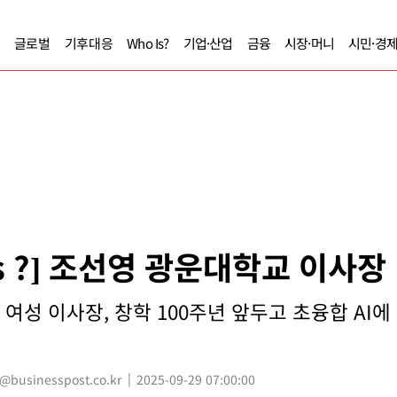
글로벌
기후대응
Who Is?
기업·산업
금융
시장·머니
시민·경
Is ?] 조선영 광운대학교 이사장
 여성 이사장, 창학 100주년 앞두고 초융합 AI에 초
usinesspost.co.kr
2025-09-29 07:00:00