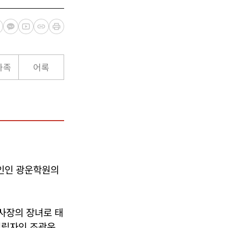
가족
어록
인인 광운학원의
이사장의 장녀로 태
설립자인 조광운