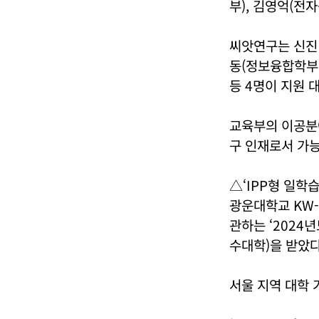
부), 김영억(전자
씨앗연구는 신진
동(정보융합학부)
등 4명이 지원 
교육부의 이공분
구 인재로서 가
△‘IPP형 일학
광운대학교 KW
관하는 ‘2024
수대학)을 받았다
서울 지역 대학