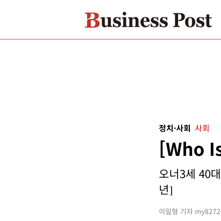
정치·사회
사회
[Who 
오너3세 40대
년]
이일형 기자 my8272@b