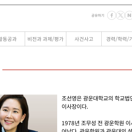
공유하기
활동공과
비전과 과제/평가
사건사고
경력/학력/
조선영은 광운대학교의 학교법
이사장이다.
1978년 조무성 전 광운학원 
어났다. 광운학원과 광운대의 