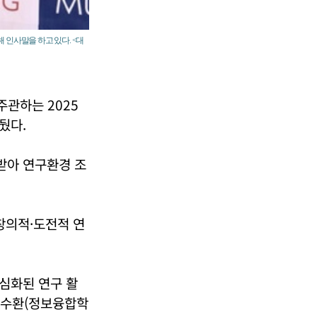
해 인사말을 하고 있다. <대
관하는 2025
뒀다.
받아 연구환경 조
창의적·도전적 연
심화된 연구 활
김수환(정보융합학