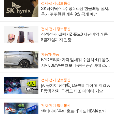
전자·전기·정보통신
SK하이닉스 1주당 375원 현금배당 실시,
추가 주주환원 계획 9월 공개 예정
전자·전기·정보통신
삼성전자, 갤럭시Z 폴드8 사전예약 개통
8월31일까지 연장
자동차·부품
BYD코리아 가격 앞세워 수입차 4위 올랐
지만, BMW·벤츠보다 높은 공임비에 소비
자 불만 폭발
전자·전기·정보통신
[AI 뭉쳐야 산다⑧] LG·엔비디아 '피지컬 A
I' 동맹 강화, 구광모 제조·데이터·기술 결
집해 종합 로보틱스 기업으로
전자·전기·정보통신
엔비디아 '루빈 울트라'에도 HBM4 탑재