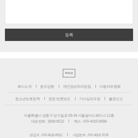
PC버전
회사소개
윤리강령
개인정보처리방침
이용자위원회
청소년보호정책
정정·반론보도
기사심의규정
불편신고
서울특별시 성동구 성수일로 39-34 서울숲더스페이스 12층
대표전화 : 1800-6522
팩스 : 070-4015-8658
편집국 : 070-4010-8512
사업본부 : 070-4010-7078