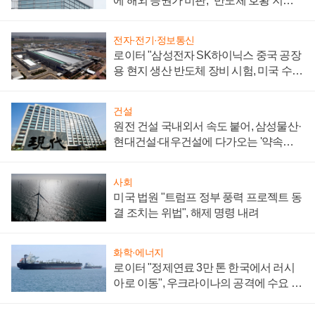
에 해외 증권가 비판, "반도체 호황 지속
성 의문"
전자·전기·정보통신
로이터 "삼성전자 SK하이닉스 중국 공장
용 현지 생산 반도체 장비 시험, 미국 수출
통제 대비"
건설
원전 건설 국내외서 속도 붙어, 삼성물산·
현대건설·대우건설에 다가오는 '약속의
시간'
사회
미국 법원 "트럼프 정부 풍력 프로젝트 동
결 조치는 위법", 해제 명령 내려
화학·에너지
로이터 "정제연료 3만 톤 한국에서 러시
아로 이동", 우크라이나의 공격에 수요 늘
어