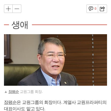
0
생애
▲
장평순
교원그룹 회장.
장평순
은 교원그룹의 회장이다. 계열사 교원프라퍼티의
대표이사도 맡고 있다.