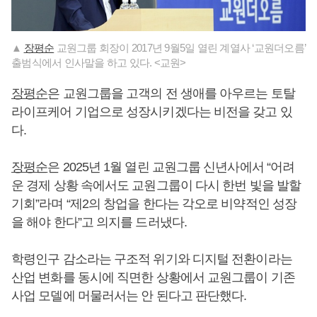
▲
장평순
교원그룹 회장이 2017년 9월5일 열린 계열사 ‘교원더오름’
출범식에서 인사말을 하고 있다. <교원>
장평순
은 교원그룹을 고객의 전 생애를 아우르는 토탈
라이프케어 기업으로 성장시키겠다는 비전을 갖고 있
다.
장평순
은 2025년 1월 열린 교원그룹 신년사에서 “어려
운 경제 상황 속에서도 교원그룹이 다시 한번 빛을 발할
기회”라며 “제2의 창업을 한다는 각오로 비약적인 성장
을 해야 한다”고 의지를 드러냈다.
학령인구 감소라는 구조적 위기와 디지털 전환이라는
산업 변화를 동시에 직면한 상황에서 교원그룹이 기존
사업 모델에 머물러서는 안 된다고 판단했다.