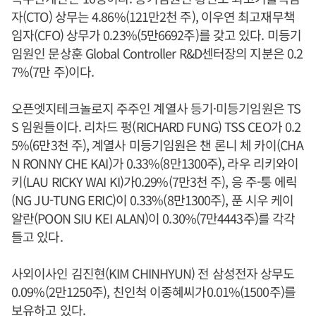
자(CTO) 상무는 4.86%(121만2천 주), 이우연 최고재무책
임자(CFO) 상무가 0.23%(5만6692주)를 갖고 있다. 미등기
임원인 문상훈 Global Controller R&D센터장의 지분은 0.2
7%(7만 주)이다.
오픈엣지테크놀로지 주주인 계열사 등기·미등기임원은 TS
S 임원들이다. 리차드 펑(RICHARD FUNG) TSS CEO가 0.2
5%(6만3천 주), 계열사 미등기임원은 챈 론니 체 카이(CHA
N RONNY CHE KAI)가 0.33%(8만1300주), 라우 리키와이
키(LAU RICKY WAI KI)가0.29%(7만3천 주), 응 주-퉁 에릭
(NG JU-TUNG ERIC)이 0.33%(8만1300주), 푼 시우 케이
알란(POON SIU KEI ALAN)이 0.30%(7만4443주)를 각각
들고 있다.
사외이사인 김진현(KIM CHINHYUN) 전 삼성전자 상무도
0.09%(2만1250주), 친인척 이종혜씨가0.01%(1500주)를
보유하고 있다.