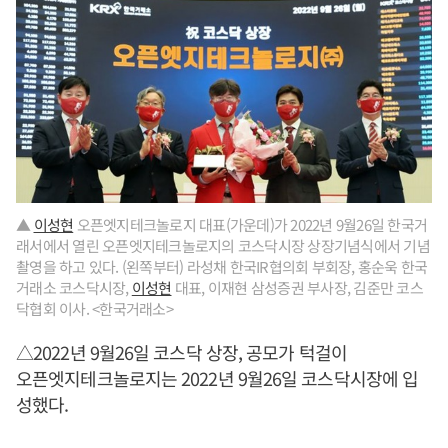
▲
이성현
오픈엣지테크놀로지 대표(가운데)가 2022년 9월26일 한국거
래서에서 열린 오픈엣지테크놀로지의 코스닥시장 상장기념식에서 기념
촬영을 하고 있다. (왼쪽부터) 라성채 한국IR협의회 부회장, 홍순욱 한국
거래소 코스닥시장,
이성현
대표, 이재현 삼성증권 부사장, 김준만 코스
닥협회 이사. <한국거래소>
△2022년 9월26일 코스닥 상장, 공모가 턱걸이
오픈엣지테크놀로지는 2022년 9월26일 코스닥시장에 입
성했다.