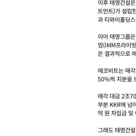
이후 태영건설은 
트먼트)가 설립한
과 티와이홀딩스는
이어 태영그룹은 
엄(IMM프라이빗
은 결과적으로 매
에코비트는 매각
50%씩 지분을 
매각 대금 2조7
부분 KKR에 넘
억 원 차입금 및
그래도 태영건설