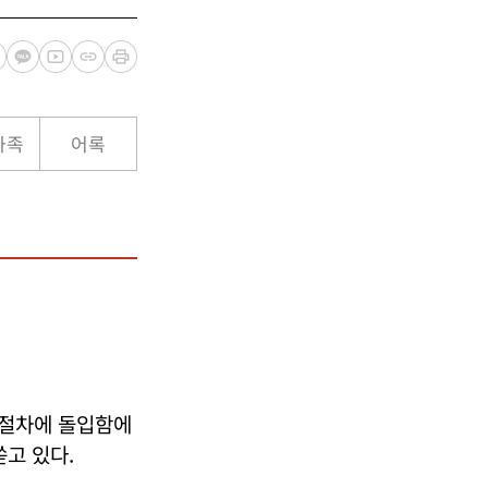
가족
어록
 절차에 돌입함에
쏟고 있다.