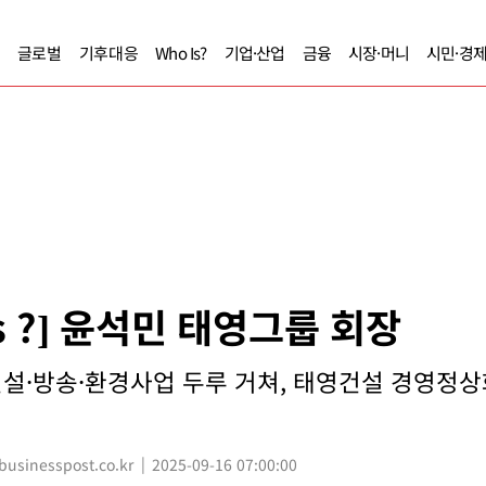
글로벌
기후대응
Who Is?
기업·산업
금융
시장·머니
시민·경
Is ?] 윤석민 태영그룹 회장
건설·방송·환경사업 두루 거쳐, 태영건설 경영정상
sinesspost.co.kr
2025-09-16 07:00:00