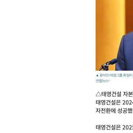
▲ 윤석민 태영그룹 회장이 
연합뉴스>
△태영건설 자본
태영건설은 202
자전환에 성공했
태영건설은 202