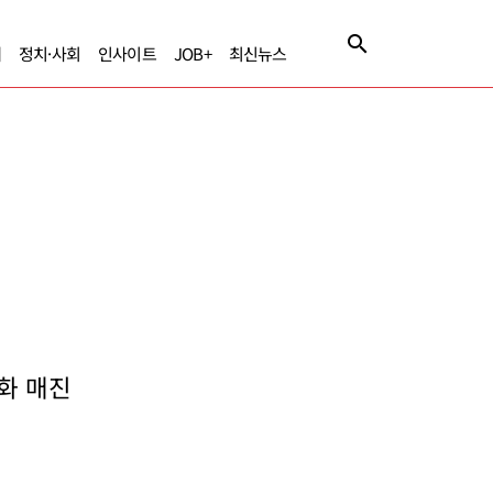
제
정치·사회
인사이트
JOB+
최신뉴스
화 매진