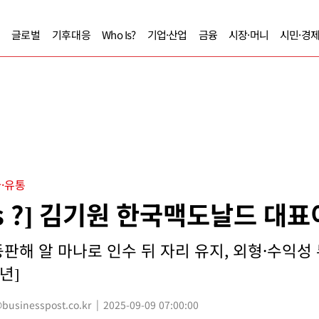
글로벌
기후대응
Who Is?
기업·산업
금융
시장·머니
시민·경
·유통
Is ?] 김기원 한국맥도날드 대
판해 알 마나로 인수 뒤 자리 유지, 외형·수익성
년]
sinesspost.co.kr
2025-09-09 07:00:00