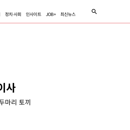
제
정치·사회
인사이트
JOB+
최신뉴스
표이사
 두마리 토끼