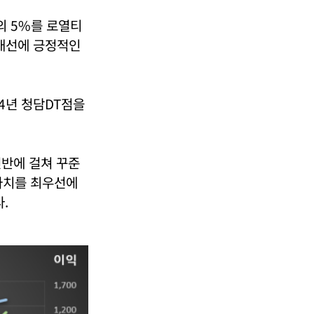
의 5%를 로열티
 개선에 긍정적인
4년 청담DT점을
반에 걸쳐 꾸준
가치를 최우선에
.