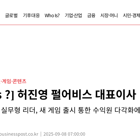
글로벌
기후대응
Who Is?
기업·산업
금융
시장·머니
시민·경
·게임·콘텐츠
Is ?] 허진영 펄어비스 대표이사
친 실무형 리더, 새 게임 출시 통한 수익원 다각화
sinesspost.co.kr
2025-09-08 07:00:00