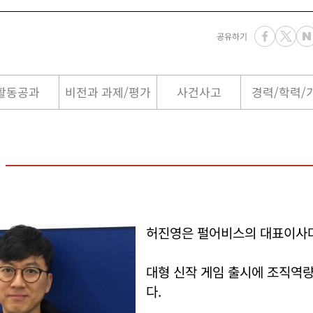
공유하기
활동공과
비전과 과제/평가
사건사고
경력/학력/
허진영은 펄어비스의 대표이사다
대형 신작 게임 출시에 조직역
다.