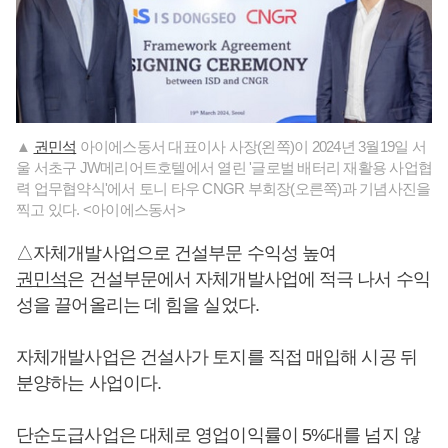
▲
권민석
아이에스동서 대표이사 사장(왼쪽)이 2024년 3월19일 서
울 서초구 JW메리어트호텔에서 열린 '글로벌 배터리 재활용 사업협
력 업무협약식'에서 토니 타우 CNGR 부회장(오른쪽)과 기념사진을
찍고 있다. <아이에스동서>
△자체개발사업으로 건설부문 수익성 높여
권민석
은 건설부문에서 자체개발사업에 적극 나서 수익
성을 끌어올리는 데 힘을 실었다.
자체개발사업은 건설사가 토지를 직접 매입해 시공 뒤
분양하는 사업이다.
단순도급사업은 대체로 영업이익률이 5%대를 넘지 않