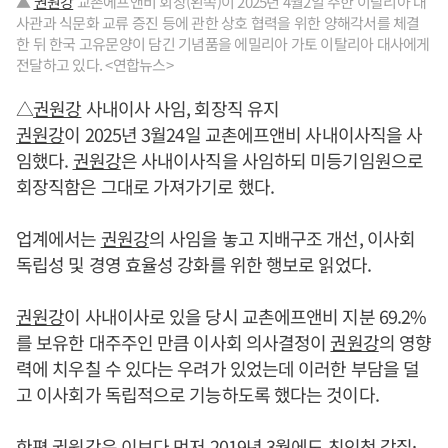
▲
권원강
교촌에프앤비 회장(왼쪽)이 2025년 4월2일 주한 이탈리아 대
사관과 식문화 교류 증진 등에 관한 상호 협력을 위한 양해각서를 체결
한 뒤 한국 고유문양이 담긴 기념품을 에밀리아 가토 이탈리아 대사에게
전달하고 있다. <연합뉴스>
△
권원강
사내이사 사임, 회장직 유지
권원강
이 2025년 3월24일 교촌에프앤비 사내이사직을 사
임했다.
권원강
은 사내이사직을 사임하되 미등기임원으로
회장직함은 그대로 가져가기로 했다.
업계에서는
권원강
의 사임을 놓고 지배구조 개선, 이사회
독립성 및 경영 효율성 강화를 위한 행보로 읽었다.
권원강
이 사내이사로 있을 당시 교촌에프앤비 지분 69.2%
를 보유한 대주주인 만큼 이사회 의사결정이
권원강
의 영향
력에 치우칠 수 있다는 우려가 있었는데 이러한 부담을 덜
고 이사회가 독립적으로 기능하도록 했다는 것이다.
한편
권원강
은 이보다 먼저 2019년 3월에도 친인척 갑질·