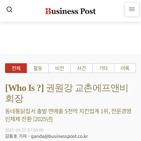
전체
활동
비전
사건
기타
어록
[Who Is ?] 권원강 교촌에프앤비
회장
동네통닭집서 출발 연매출 5천억 치킨업계 1위, 전문경영
인체제 전환 [2025년]
2025-08-27 07:00:00
김동호 기자 - qanda@businesspost.co.kr