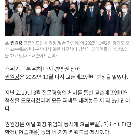
▲
권원강
교촌에프앤비 회장(앞줄 가운데)이 2023년 1월2일 경기도 오
산 교촌에프앤비 본사에서 열린 시무식에 참석해 임직원들과 기념촬영
을 하고 있다. <교촌에프앤비>
△위기 극복 위해 다시 경영권 잡아
권원강
은 2022년 12월 다시 교촌에프앤비 회장을 맡았다.
지난 2019년 3월 전문경영인 체제를 통한 교촌에프앤비의
혁신을 도모하겠다며 모든 직책을 내려놓은 지 약 3년 만이
다.
권원강
은 이날 회장 취임과 동시에 G(글로벌), S(소스), E(친
환경), P(플랫폼) 등의 네 가지 키워드를 제시했다.