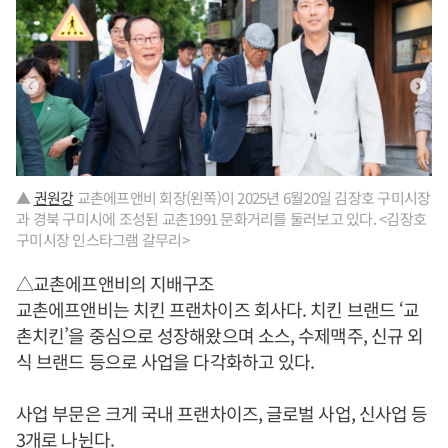
▲
권원강
교촌에프앤비 회장(왼쪽)이 2025년 6월20일 김장호 구미시장
과 경북 구미시에 조성된 교촌1991 문화거리를 둘러보고 있다. <김장호
구미시장 인스타그램 갈무리>
△교촌에프앤비의 지배구조
교촌에프앤비는 치킨 프랜차이즈 회사다. 치킨 브랜드 ‘교
촌치킨’을 중심으로 성장해왔으며 소스, 수제맥주, 신규 외
식 브랜드 등으로 사업을 다각화하고 있다.
사업 부문은 크게 국내 프랜차이즈, 글로벌 사업, 신사업 등
3개로 나뉜다.