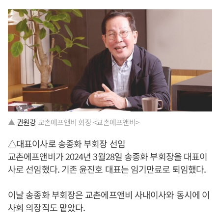
▲
권원강
교촌에프앤비 회장 <교촌에프앤비>
△대표이사로 송종화 부회장 선임
교촌에프앤비가 2024년 3월28일 송종화 부회장을 대표이
사로 선임했다. 기존 윤진호 대표는 임기만료로 퇴임했다.
이날 송종화 부회장은 교촌에프앤비 사내이사와 동시에 이
사회 의장직도 맡았다.