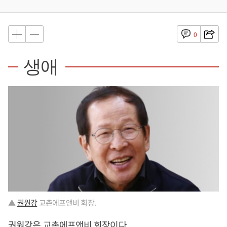
0
생애
▲
권원강
교촌에프앤비 회장.
권원강
은 교촌에프앤비 회장이다.