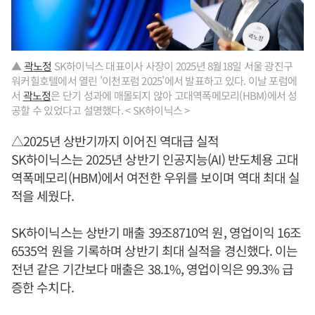
▲ ​
곽노정
SK하이닉스 대표이사 사장이 2025년 8월18일 서울 광진구
워커힐호텔에서 열린 '이천포럼 2025'에서 발표하고 있다. 이날 포럼에
서
곽노정
은 단기 성과에 매몰되지 않아 고대역폭메모리(HBM)에서 성
공할 수 있었다고 설명했다. < SK하이닉스 >
△2025년 상반기까지 이어진 역대급 실적
SK하이닉스는 2025년 상반기 인공지능(AI) 반도체용 고대
역폭메모리(HBM)에서 여전한 우위를 보이며 역대 최대 실
적을 세웠다.
SK하이닉스는 상반기 매출 39조8710억 원, 영업이익 16조
6535억 원을 기록하며 상반기 최대 실적을 경신했다. 이는
전년 같은 기간보다 매출은 38.1%, 영업이익은 99.3% 급
증한 수치다.