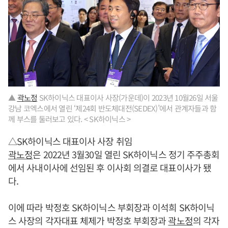
▲
곽노정
SK하이닉스 대표이사 사장(가운데)이 2023년 10월26일 서울
강남 코엑스에서 열린 ‘제24회 반도체대전(SEDEX)’에서 관계자들과 함
께 부스를 둘러보고 있다. < SK하이닉스 >
△SK하이닉스 대표이사 사장 취임
곽노정
은 2022년 3월30일 열린 SK하이닉스 정기 주주총회
에서 사내이사에 선임된 후 이사회 의결로 대표이사가 됐
다.
이에 따라 박정호 SK하이닉스 부회장과 이석희 SK하이닉
스 사장의 각자대표 체제가 박정호 부회장과
곽노정
의 각자