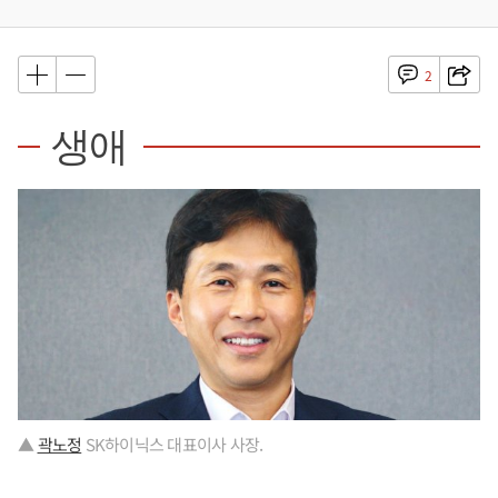
2
생애
▲
곽노정
SK하이닉스 대표이사 사장.