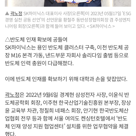
▲
곽노정
SK하이닉스 대표이사 사장(오른쪽)이 2023년 05월17일 'ESG
경영 실천 공동 선언'의 선언문을 황철주 동반성장협의회장 겸 주성엔지
니어링 회장(오른쪽)과 함께 들어 보이고 있다. < SK하이닉스 >
△반도체 인재 확보에 공들여
SK하이닉스는 용인 반도체 클러스터 구축, 이천 반도체 공
장 M16 본격 가동, 낸드부문 자회사 솔리다임 출범 등으로
반도체 인력 충원이 다급해졌다.
이에 반도체 인재를 확보하기 위해 대학과 손을 맞잡았다.
곽노정
은 2022년 9월6일 경계현 삼성전자 사장, 이윤식 반
도체공학회 회장, 이주현 한국산업기술진흥원 본부장, 장상
윤 교육부 차관, 정칠희 네패스 회장, 안기현 한국반도체산
업협회 전무 등과 함께 서울 여의도 켄싱턴호텔에서 ‘반도
체 인재 양성 지원 협업센터’ 설치를 위한 업무협약을 체결
했다.