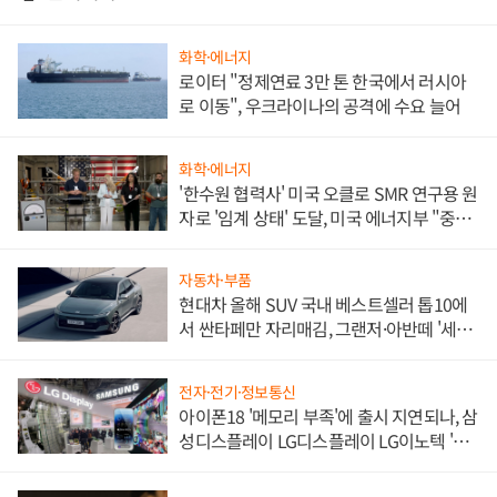
화학·에너지
로이터 "정제연료 3만 톤 한국에서 러시아
로 이동", 우크라이나의 공격에 수요 늘어
화학·에너지
'한수원 협력사' 미국 오클로 SMR 연구용 원
자로 '임계 상태' 도달, 미국 에너지부 "중요
한 이정표"
자동차·부품
현대차 올해 SUV 국내 베스트셀러 톱10에
서 싼타페만 자리매김, 그랜저·아반떼 '세단
쌍끌이'로 내수 방어
전자·전기·정보통신
아이폰18 '메모리 부족'에 출시 지연되나, 삼
성디스플레이 LG디스플레이 LG이노텍 '탈
애플' 수익 다각화 속도