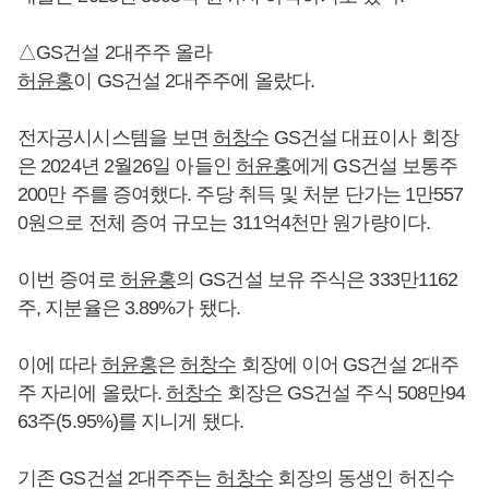
△GS건설 2대주주 올라
허윤홍
이 GS건설 2대주주에 올랐다.
전자공시시스템을 보면
허창수
GS건설 대표이사 회장
은 2024년 2월26일 아들인
허윤홍
에게 GS건설 보통주
200만 주를 증여했다. 주당 취득 및 처분 단가는 1만557
0원으로 전체 증여 규모는 311억4천만 원가량이다.
이번 증여로
허윤홍
의 GS건설 보유 주식은 333만1162
주, 지분율은 3.89%가 됐다.
이에 따라
허윤홍
은
허창수
회장에 이어 GS건설 2대주
주 자리에 올랐다.
허창수
회장은 GS건설 주식 508만94
63주(5.95%)를 지니게 됐다.
기존 GS건설 2대주주는
허창수
회장의 동생인 허진수