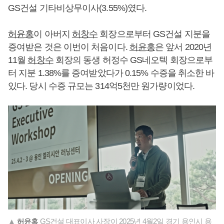
GS건설 기타비상무이사(3.55%)였다.
허윤홍
이 아버지
허창수
회장으로부터 GS건설 지분을
증여받은 것은 이번이 처음이다.
허윤홍
은 앞서 2020년
11월
허창수
회장의 동생 허정수 GS네오텍 회장으로부
터 지분 1.38%를 증여받았다가 0.15% 수증을 취소한 바
있다. 당시 수증 규모는 314억5천만 원가량이었다.
▲
허윤홍
GS건설 대표이사 사장이 2025년 4월2일 경기 용인시 용