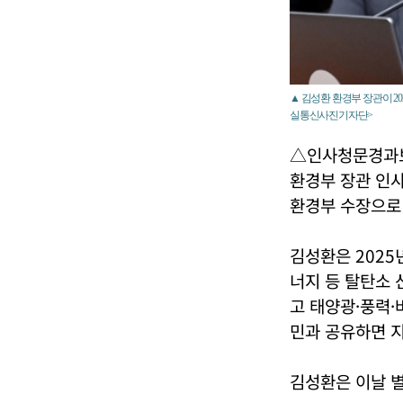
▲ 김성환 환경부 장관이 2
실통신사진기자단>
△인사청문경과보
환경부 장관 인
환경부 수장으로
김성환은 2025
너지 등 탈탄소 
고 태양광·풍력
민과 공유하면 지
김성환은 이날 별