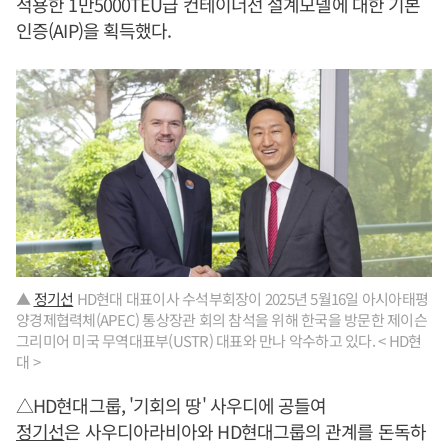
적용한 1만5000TEU급 컨테이너선 설계모델에 대한 기본
인증(AIP)을 획득했다.
▲
정기선
HD현대 대표이사 수석부회장이 2025년 5월16일 아시아태평
양경제협력체(APEC) 통상장관 회의 참석을 위해 한국을 방문한 제이슨
그리미어 미국 무역대표부(USTR) 대표와 만나 악수하고 있다. < HD현
대 >
△HD현대그룹, '기회의 땅' 사우디에 공들여
정기선
은 사우디아라비아와 HD현대그룹의 관계를 돈독하