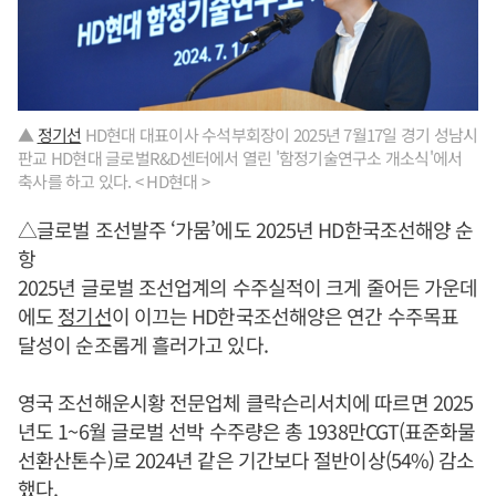
▲
정기선
HD현대 대표이사 수석부회장이 2025년 7월17일 경기 성남시
판교 HD현대 글로벌R&D센터에서 열린 '함정기술연구소 개소식'에서
축사를 하고 있다. < HD현대 >
△글로벌 조선발주 ‘가뭄’에도 2025년 HD한국조선해양 순
항
2025년 글로벌 조선업계의 수주실적이 크게 줄어든 가운데
에도
정기선
이 이끄는 HD한국조선해양은 연간 수주목표
달성이 순조롭게 흘러가고 있다.
영국 조선해운시황 전문업체 클락슨리서치에 따르면 2025
년도 1~6월 글로벌 선박 수주량은 총 1938만CGT(표준화물
선환산톤수)로 2024년 같은 기간보다 절반이상(54%) 감소
했다.