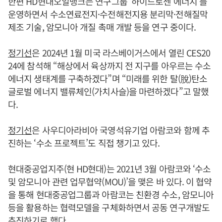
한편 HD현대오일뱅크는 연구그룹 ‘하이드로젠 에너지’를
운영하면서 수소연료전지·수전해전지용 분리막·전해질막
제조 기술, 암모니아 개질 촉매 개발 등을 연구 중이다.
정기선
은 2024년 1월 미국 라스베이거스에서 열린 CES20
24에 참석해 “해상에서 육상까지 전 지구를 아우르는 수소
에너지 생태계를 구축하겠다”며 “미래를 위한 탈(脫)탄소
글로벌 에너지 밸류체인(가치사슬)을 마련하겠다”고 말했
다.
정기선
은 사우디아라비아 국영석유기업 아람코와 함께 추
진하는 ‘수소 프로젝트’도 직접 챙기고 있다.
현대중공업지주(현 HD현대)는 2021년 3월 아람코와 ‘수소
및 암모니아 관련 업무협약(MOU)’을 맺은 바 있다. 이 협약
을 통해 현대중공업그룹과 아람코는 친환경 수소, 암모니아
등을 활용하는 협력모델을 구체화하면서 공동 연구개발도
추진하기로 했다.