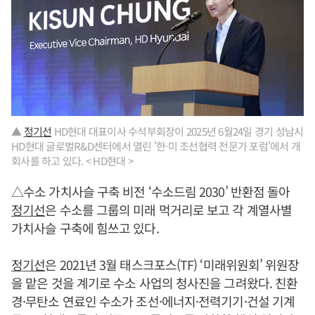
▲
정기선
HD현대 대표이사 수석부회장이 2025년 6월24일 경기 성남시
HD현대 글로벌R&D센터에서 열린 '한·미 조선협력 전문가 포럼'에서 개
회사를 하고 있다. < HD현대 >
△수소 가치사슬 구축 비전 ‘수소드림 2030’ 반환점 돌아
정기선
은 수소를 그룹의 미래 먹거리로 보고 각 계열사별
가치사슬 구축에 힘쓰고 있다.
정기선
은 2021년 3월 태스크포스(TF) ‘미래위원회’ 위원장
을 맡은 것을 계기로 수소 사업의 청사진을 그려왔다. 친환
경·무탄소 연료인 수소가 조선·에너지·전력기기·건설 기계