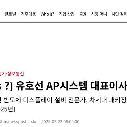
글로벌
기후대응
Who Is?
기업·산업
금융
시장·머니
시민·경
전기·정보통신
Is ?] 유호선 AP시스템 대표이
 반도체·디스플레이 설비 전문가, 차세대 패키징
25년]
usinesspost.co.kr
2025-07-22 08:00:00