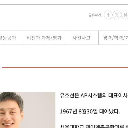
공유하기
활동공과
비전과 과제/평가
사건사고
경력/학력/
유호선은 AP시스템의 대표이사
1967년 8월30일 태어났다.
서울대학교 제어계측공학과를 