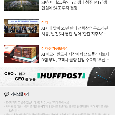
SK하이닉스, 용인 'Y2' 팹과 청주 'M17' 팹
건설에 54조 투자 결정
정치
AI시대 맞아 25년 만에 전력산업 구조개편
시동, '발전5사 통합' 넘어 '한전 지주사' 재편
론도
전자·전기·정보통신
AI 메모리반도체 시장에서 낸드플래시보다
D램 부각, 고객사 물량 선점 수요의 '우선순
위'
기사댓글
0
개
200자까지 쓰실 수 있습니다. (현재 0 byte / 최대 400byte)
저작권 등 다른 사람의 권리를 침해하거나 명예를 훼손하는 댓글은 관련 법률에 의해 제재를 받을
수 있습니다.
타인에게 불쾌감을 주는 욕설 등 비하하는 단어가 내용에 포함되거나 인신공격성 글은 관리자의 판