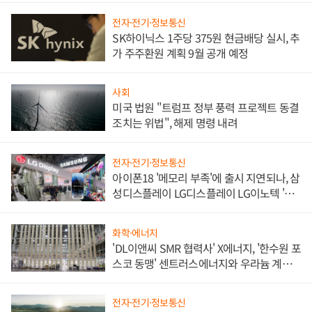
전자·전기·정보통신
SK하이닉스 1주당 375원 현금배당 실시, 추
가 주주환원 계획 9월 공개 예정
사회
미국 법원 "트럼프 정부 풍력 프로젝트 동결
조치는 위법", 해제 명령 내려
전자·전기·정보통신
아이폰18 '메모리 부족'에 출시 지연되나, 삼
성디스플레이 LG디스플레이 LG이노텍 '탈
애플' 수익 다각화 속도
화학·에너지
'DL이앤씨 SMR 협력사' X에너지, '한수원 포
스코 동맹' 센트러스에너지와 우라늄 계약
체결
전자·전기·정보통신