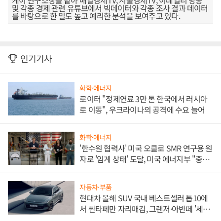
케이 연구소장을 맡아 매일경제TV, 서울경제TV, 이데일리 방송
및 각종 경제 관련 유튜브에서 빅데이터와 각종 조사 결과 데이터
를 바탕으로 한 밀도 높고 예리한 분석을 보여주고 있다.
인기기사
화학·에너지
로이터 "정제연료 3만 톤 한국에서 러시아
로 이동", 우크라이나의 공격에 수요 늘어
화학·에너지
'한수원 협력사' 미국 오클로 SMR 연구용 원
자로 '임계 상태' 도달, 미국 에너지부 "중요
한 이정표"
자동차·부품
현대차 올해 SUV 국내 베스트셀러 톱10에
서 싼타페만 자리매김, 그랜저·아반떼 '세단
쌍끌이'로 내수 방어