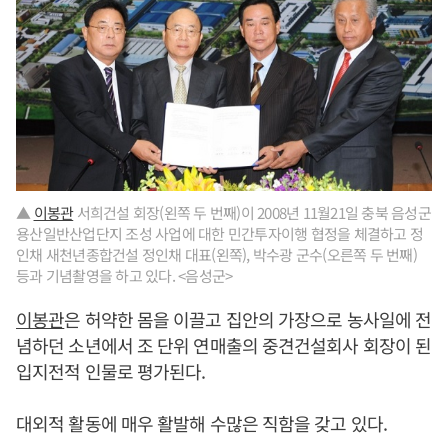
▲
이봉관
서희건설 회장(왼쪽 두 번째)이 2008년 11월21일 충북 음성군
용산일반산업단지 조성 사업에 대한 민간투자이행 협정을 체결하고 정
인채 새천년종합건설 정인채 대표(왼쪽), 박수광 군수(오른쪽 두 번째)
등과 기념촬영을 하고 있다. <음성군>
이봉관
은 허약한 몸을 이끌고 집안의 가장으로 농사일에 전
념하던 소년에서 조 단위 연매출의 중견건설회사 회장이 된
입지전적 인물로 평가된다.
대외적 활동에 매우 활발해 수많은 직함을 갖고 있다.