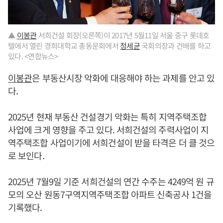
▲
이봉관
서희건설 회장(오른쪽)이 2017년 5월11일 서울 중구 롯데호
텔에서 열린 경희대학교 총동문회에서
정세균
국회의장과 건배를 하고
있다. <연합뉴스>
이봉관
은 부동산시장 악화에 대응해야 하는 과제를 안고 있
다.
2025년 현재 부동산 건설경기 악화는 특히 지역주택조합
사업에 크게 영향을 주고 있다. 서희건설의 주력사업이 지
역주택조합 사업이기에 서희건설이 받을 타격은 더 클 것으
로 보인다.
2025년 7월9일 기준 서희건설의 연간 수주는 4249억 원 규
모의 오산 원동7구역지역주택조합 아파트 신축공사 1건을
기록했다.