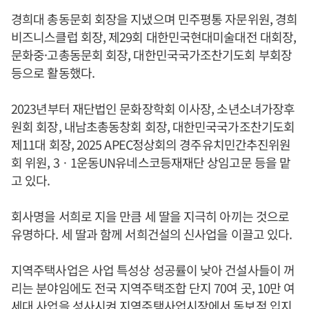
경희대 총동문회 회장을 지냈으며 민주평통 자문위원, 경희
비즈니스클럽 회장, 제29회 대한민국현대미술대전 대회장,
문화중·고총동문회 회장, 대한민국국가조찬기도회 부회장
등으로 활동했다.
2023년부터 재단법인 문화장학회 이사장, 소년소녀가장후
원회 회장, 내남초총동창회 회장, 대한민국국가조찬기도회
제11대 회장, 2025 APEC정상회의 경주유치민간추진위원
회 위원, 3ㆍ1운동UN유네스코등재재단 상임고문 등을 맡
고 있다.
회사명을 서희로 지을 만큼 세 딸을 지극히 아끼는 것으로
유명하다. 세 딸과 함께 서희건설의 신사업을 이끌고 있다.
지역주택사업은 사업 특성상 성공률이 낮아 건설사들이 꺼
리는 분야임에도 전국 지역주택조합 단지 70여 곳, 10만 여
세대 사업을 성사시켜 지역주택사업시장에서 독보적 입지