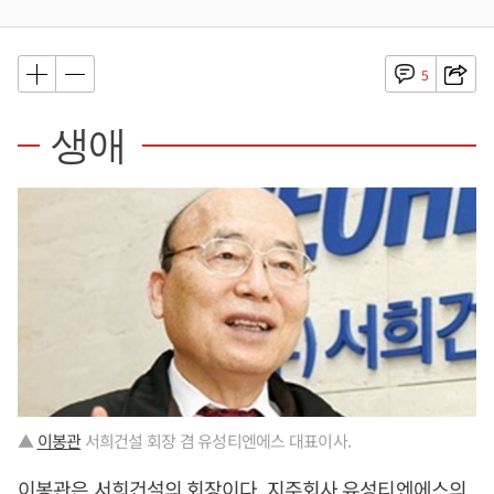
5
생애
▲
이봉관
서희건설 회장 겸 유성티엔에스 대표이사.
이봉관
은 서희건설의 회장이다. 지주회사 유성티엔에스의