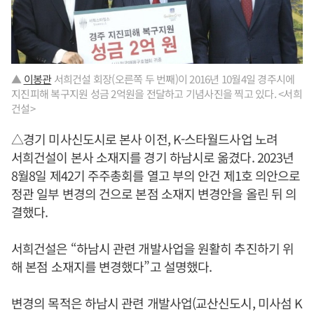
▲
이봉관
서희건설 회장(오른쪽 두 번째)이 2016년 10월4일 경주시에
지진피해 복구지원 성금 2억원을 전달하고 기념사진을 찍고 있다. <서희
건설>
△경기 미사신도시로 본사 이전, K-스타월드사업 노려
서희건설이 본사 소재지를 경기 하남시로 옮겼다. 2023년
8월8일 제42기 주주총회를 열고 부의 안건 제1호 의안으로
정관 일부 변경의 건으로 본점 소재지 변경안을 올린 뒤 의
결했다.
서희건설은 “하남시 관련 개발사업을 원활히 추진하기 위
해 본점 소재지를 변경했다”고 설명했다.
변경의 목적은 하남시 관련 개발사업(교산신도시, 미사섬 K