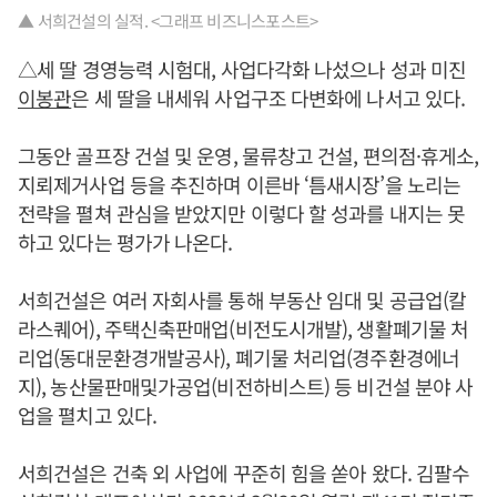
▲ 서희건설의 실적. <그래프 비즈니스포스트>
△세 딸 경영능력 시험대, 사업다각화 나섰으나 성과 미진
이봉관
은 세 딸을 내세워 사업구조 다변화에 나서고 있다.
그동안 골프장 건설 및 운영, 물류창고 건설, 편의점·휴게소,
지뢰제거사업 등을 추진하며 이른바 ‘틈새시장’을 노리는
전략을 펼쳐 관심을 받았지만 이렇다 할 성과를 내지는 못
하고 있다는 평가가 나온다.
서희건설은 여러 자회사를 통해 부동산 임대 및 공급업(칼
라스퀘어), 주택신축판매업(비전도시개발), 생활폐기물 처
리업(동대문환경개발공사), 폐기물 처리업(경주환경에너
지), 농산물판매및가공업(비전하비스트) 등 비건설 분야 사
업을 펼치고 있다.
서희건설은 건축 외 사업에 꾸준히 힘을 쏟아 왔다. 김팔수