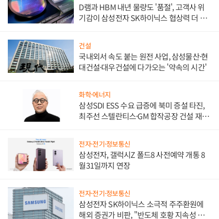
D램과 HBM 내년 물량도 '품절', 고객사 위
기감이 삼성전자 SK하이닉스 협상력 더 키
워
건설
국내외서 속도 붙는 원전 사업, 삼성물산·현
대건설·대우건설에 다가오는 '약속의 시간'
화학·에너지
삼성SDI ESS 수요 급증에 북미 증설 타진,
최주선 스텔란티스·GM 합작공장 건설 재추
진하나
전자·전기·정보통신
삼성전자, 갤럭시Z 폴드8 사전예약 개통 8
월31일까지 연장
전자·전기·정보통신
삼성전자 SK하이닉스 소극적 주주환원에
해외 증권가 비판, "반도체 호황 지속성 의