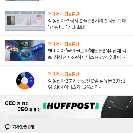
문"
전자·전기·정보통신
삼성전자 갤럭시 Z 폴드8 시리즈 사전 판매
'144만 대' 역대 최대
전자·전기·정보통신
엔비디아 '루빈 울트라'에도 HBM4 탑재 검
토, 삼성전자·SK하이닉스 HBM4 수율에 주
도권 갈린다
전자·전기·정보통신
삼성전자 2분기 글로벌 D램 점유율 39% 1
위, SK하이닉스와 13%p 격차
기사댓글
0
개