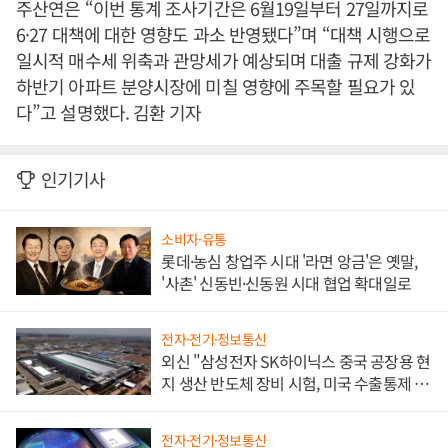
주산연은 “이번 통계 조사기간은 6월19일부터 27일까지로
6·27 대책에 대한 영향도 과소 반영됐다”며 “대책 시행으로
일시적 매수세 위축과 관망세가 예상되며 대출 규제 강화가
하반기 아파트 분양시장에 미칠 영향에 주목할 필요가 있
다”고 설명했다. 김환 기자
인기기사
소비자·유통
롯데·농심 창업주 시대 '라면 앙금'은 옛말,
'사촌' 신동빈·신동원 시대 협업 확대일로
전자·전기·정보통신
외신 "삼성전자 SK하이닉스 중국 공장용 현
지 생산 반도체 장비 시험, 미국 수출통제 대
비"
전자·전기·정보통신