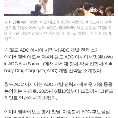
▲
이상훈
에이비엘바이오 대표가 2025년 4월9일 여의도에서 진행
한 기업 간담회에서 "올해 뇌혈관 장벽(BBB) 셔틀 플랫폼 '그랩바디-
B'에 대한 기술이전을 지속 추진할 것"이라고 밝혔다. <에이비엘바
이오>
△‘월드 ADC 아시아 서밋’서 ADC 개발 전략 소개
에이비엘바이오는 '제4회 월드 ADC 아시아서밋(4th Wor
ld ADC Asia Summit)’에서 차세대 항체-약물 접합체(Anti
body-Drug Conjugate, ADC) 개발 전략을 소개했다.
월드 ADC 아시아는 ADC 개발 전략과 새로운 기술 등을
논의하는 자리로, 2025년 6월10일부터 12일까지 그랜드
하얏트 인천에서 개최됐다.
에이비엘바이오는 행사 첫날 ‘이중항체 ADC 후보물질