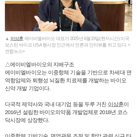
▲
이상훈
에이비엘바이오 대표가 2025년 6월19일(현지시간) 미국
보스턴 바이오 USA 행사장 인근에서 언론과 인터뷰를 하고 있다. <
연합뉴스>
△에이비엘바이오의 지배구조
에이비엘바이오는 이중항체 기술을 기반으로 차세대 면
역항암제와 퇴행성 뇌질환 치료제를 개발하는 바이오
신약 개발 기업이다.
다국적 제약사와 국내 대기업 등을 두루 거친
이상훈
이
2016년 설립한 바이오의약품 개발업체로 2018년 코스
닥시장에 상장했다.
이중항체 기반기술, 면역관문 조절 및 항암 관련 신규 타