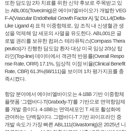
또한 담도암 2차 치료를 위한 신약 후보로 주목받고 있
는 ABL001(Tovecimig)은 에이비엘바이오가 개발한 VEG
F-A(Vascular Endothelial Growth Factor A) 및 DLL4(Delta-
Like Ligand 4) 표적 이중항체로, 암 조직 내 신생혈관 생
성을 억제해 암 세포의 사멸을 유도한다. ABL001은 글
로벌 권리를 보유한 컴퍼스 테라퓨틱스(Compass Thera
peutics)가 진행한 담도암 환자 대상 미국 임상 2/3상 탑
라인(Top-line) 데이터에서 객관적 반응률(Overall Respo
nse Rate, ORR) 17.1%, 임상적 이점 비율(Clinical Benefit
Rate, CBR) 61.3%(68/111)을 보이며 1차 평가지표를 충
족시켰다.
항암 분야에서 에이비엘바이오는 4-1BB 기반 이중항체
플랫폼 ‘그랩바디-T(Grabody-T)’를 기반으로 면역항암제
를 개발 중이다. 4-1BB는 면역세포인 T 세포 활성화에
관여하는 단백질이다. 그랩바디-T 기반 파이프라인 중
개발 속도가 가장 빠른 ABL111(Givastomig)은 2025년 니