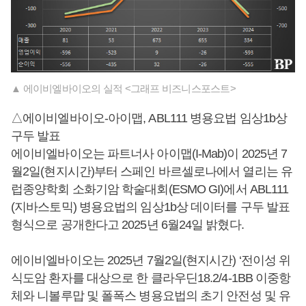
▲ 에이비엘바이오의 실적 <그래프 비즈니스포스트>
△에이비엘바이오-아이맵, ABL111 병용요법 임상1b상
구두 발표
에이비엘바이오는 파트너사 아이맵(I-Mab)이 2025년 7
월2일(현지시간)부터 스페인 바르셀로나에서 열리는 유
럽종양학회 소화기암 학술대회(ESMO GI)에서 ABL111
(지바스토믹) 병용요법의 임상1b상 데이터를 구두 발표
형식으로 공개한다고 2025년 6월24일 밝혔다.
에이비엘바이오는 2025년 7월2일(현지시간) ‘전이성 위
식도암 환자를 대상으로 한 클라우딘18.2/4-1BB 이중항
체와 니볼루맙 및 폴폭스 병용요법의 초기 안전성 및 유