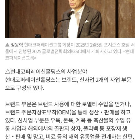
▲
정몽혁
현대코퍼레이션그룹 회장이 2025년 2월5일 포시즌스 호텔 서
울에서 진행된 2025 글로벌전략회의(GSC)에서 개회사하고 있다. <현대
코퍼레이션그룹>
△현대코퍼레이션홀딩스의 사업분야
현대코퍼레이션홀딩스는 브랜드, 신사업 2개의 사업 부문
으로 구성돼 있다.
브랜드 부문은 브랜드 사용에 대한 로열티 수입을 얻거나,
브랜드 주문자상표부착(OEM)을 통해 생산‧판매를 하고
있다. 신사업 부문은 우육, 돈육, 계육 등 축산물의 수입 유
통 사업과 해외에서의 골판지 상자, 폴리백 등 포장재 생
산‧판매 및 망고, 비료 등의 해외 유통업을 전개하는 한편,