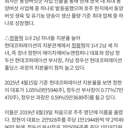
회사는 동양버섯군 사업 진출을 통해 현재 영국 내 최대 동
양버섯 사업체 중 하나로 발돋움했으며 호주 현지에서 동양
버섯 생육 및 유기농 양송이 생산 물량 기준 최대 업체 중 하
나로 성장했다.
△
정몽혁
1녀 2남 자녀들 지분율 늘어
현대코퍼레이션의 지분관계에서
정몽혁
의 1녀 2남 세 자
녀, 즉 장녀 정현이 에이치에비뉴앤컴퍼니 대표와 장남 정
두선 현대코퍼레이션 부사장, 차남 정우선 현대코퍼레이션
홀딩스 과장의 지분율이 점차 늘고 있다.
2025년 4월15일 기준 현대코퍼레이션 지분율을 보면 정현
이 대표가 1.05%(9만5946주), 정두선 부사장이 0.77%(7만
470주), 정우선 과장은 0.59%(5만3689주)를 들고 있다.
이들은 2019년 8월19일 처음으로 주주 명단에 이름을 올렸
다. 정현이 대표는 2만928주를 주당 1만1944원씩 약 2억49
96만 원에, 정두선 부사장은 2만5056주를 주당 1만1973원