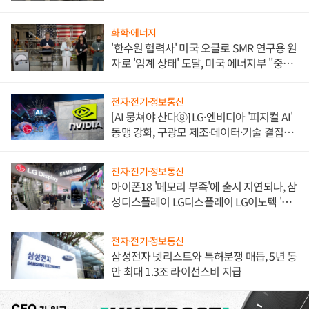
불만 폭발
화학·에너지
'한수원 협력사' 미국 오클로 SMR 연구용 원
자로 '임계 상태' 도달, 미국 에너지부 "중요
한 이정표"
전자·전기·정보통신
[AI 뭉쳐야 산다⑧] LG·엔비디아 '피지컬 AI'
동맹 강화, 구광모 제조·데이터·기술 결집
해 종합 로보틱스 기업으로
전자·전기·정보통신
아이폰18 '메모리 부족'에 출시 지연되나, 삼
성디스플레이 LG디스플레이 LG이노텍 '탈
애플' 수익 다각화 속도
전자·전기·정보통신
삼성전자 넷리스트와 특허분쟁 매듭, 5년 동
안 최대 1.3조 라이선스비 지급