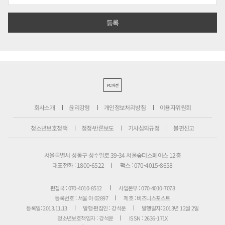
PC버전
회사소개
윤리강령
개인정보처리방침
이용자위원회
청소년보호정책
정정·반론보도
기사심의규정
불편신고
서울특별시 성동구 성수일로 39-34 서울숲더스페이스 12층
대표전화 : 1800-6522
팩스 : 070-4015-8658
편집국 : 070-4010-8512
사업본부 : 070-4010-7078
등록번호 : 서울 아 02897
제호 : 비즈니스포스트
등록일: 2013.11.13
발행·편집인 : 강석운
발행일자: 2013년 12월 2일
청소년보호책임자 : 강석운
ISSN : 2636-171X