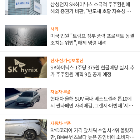
삼성전자 SK하이닉스 소극적 주주환원에
해외 증권가 비판, "반도체 호황 지속성 의
문"
사회
미국 법원 "트럼프 정부 풍력 프로젝트 동결
조치는 위법", 해제 명령 내려
전자·전기·정보통신
SK하이닉스 1주당 375원 현금배당 실시, 추
가 주주환원 계획 9월 공개 예정
자동차·부품
현대차 올해 SUV 국내 베스트셀러 톱10에
서 싼타페만 자리매김, 그랜저·아반떼 '세단
쌍끌이'로 내수 방어
자동차·부품
BYD코리아 가격 앞세워 수입차 4위 올랐지
만, BMW·벤츠보다 높은 공임비에 소비자