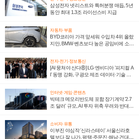
삼성전자 넷리스트와 특허분쟁 매듭, 5년
동안 최대 1.3조 라이선스비 지급
자동차·부품
BYD코리아 가격 앞세워 수입차 4위 올랐
지만, BMW·벤츠보다 높은 공임비에 소비
자 불만 폭발
전자·전기·정보통신
[AI 뭉쳐야 산다⑧] LG·엔비디아 '피지컬 A
I' 동맹 강화, 구광모 제조·데이터·기술 결
집해 종합 로보틱스 기업으로
인터넷·게임·콘텐츠
빅테크 메모리반도체 포함 장기계약 '2.7
조 달러' 규모, AI 투자 위축 우려와 반대
신호
소비자·유통
이부진 야심작 '신라스테이' 서울신라호
텔보다 잘 나가, 평택·주문진·해남·건대로