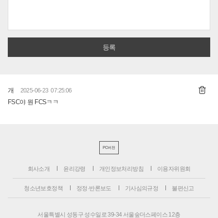
개
2025-06-23 07:25:06
FSC야 뭔 FCSㅋㅋ
PC버전
회사소개
윤리강령
개인정보처리방침
이용자위원회
청소년보호정책
정정·반론보도
기사심의규정
불편신고
서울특별시 성동구 성수일로 39-34 서울숲더스페이스 12층