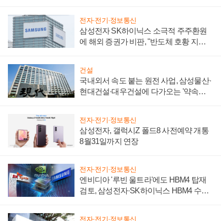
제 대비"
전자·전기·정보통신
삼성전자 SK하이닉스 소극적 주주환원
에 해외 증권가 비판, "반도체 호황 지속
성 의문"
건설
국내외서 속도 붙는 원전 사업, 삼성물산·
현대건설·대우건설에 다가오는 '약속의
시간'
전자·전기·정보통신
삼성전자, 갤럭시Z 폴드8 사전예약 개통
8월31일까지 연장
전자·전기·정보통신
엔비디아 '루빈 울트라'에도 HBM4 탑재
검토, 삼성전자·SK하이닉스 HBM4 수율
에 주도권 갈린다
전자·전기·정보통신