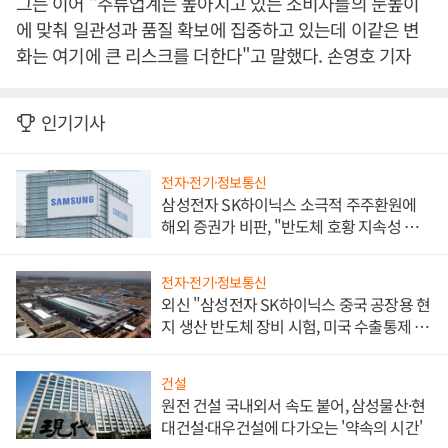
그는 이어 "주류업계는 높아지고 있는 소비자들의 눈높이
에 맞춰 일관성과 품질 확보에 집중하고 있는데 이같은 변
화는 여기에 큰 리스크를 더한다"고 말했다. 손영호 기자
인기기사
전자·전기·정보통신
삼성전자 SK하이닉스 소극적 주주환원에
해외 증권가 비판, "반도체 호황 지속성 의
문"
전자·전기·정보통신
외신 "삼성전자 SK하이닉스 중국 공장용 현
지 생산 반도체 장비 시험, 미국 수출통제 대
비"
건설
원전 건설 국내외서 속도 붙어, 삼성물산·현
대건설·대우건설에 다가오는 '약속의 시간'