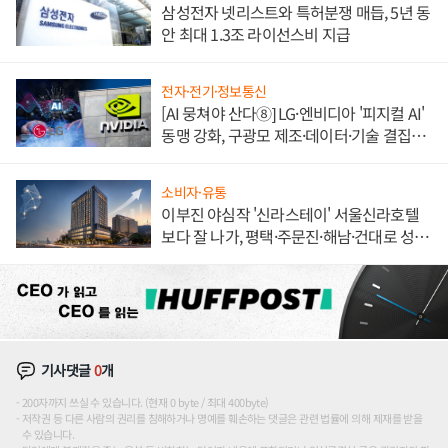
삼성전자 넷리스트와 특허분쟁 매듭, 5년 동
안 최대 1.3조 라이선스비 지급
전자·전기·정보통신
[AI 뭉쳐야 산다⑧] LG·엔비디아 '피지컬 AI'
동맹 강화, 구광모 제조·데이터·기술 결집
해 종합 로보틱스 기업으로
소비자·유통
이부진 야심작 '신라스테이' 서울신라호텔
보다 잘 나가, 평택·주문진·해남·건대로 성
장판 더 넓힌다
기사댓글
0
개
200자까지 쓰실 수 있습니다. (현재 0 byte / 최대 400byte)
저작권 등 다른 사람의 권리를 침해하거나 명예를 훼손하는 댓글은 관련 법률에 의해 제재를 받을
수 있습니다.