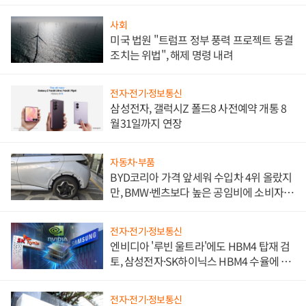
사회
미국 법원 "트럼프 정부 풍력 프로젝트 동결
조치는 위법", 해제 명령 내려
전자·전기·정보통신
삼성전자, 갤럭시Z 폴드8 사전예약 개통 8
월31일까지 연장
자동차·부품
BYD코리아 가격 앞세워 수입차 4위 올랐지
만, BMW·벤츠보다 높은 공임비에 소비자
불만 폭발
전자·전기·정보통신
엔비디아 '루빈 울트라'에도 HBM4 탑재 검
토, 삼성전자·SK하이닉스 HBM4 수율에 주
도권 갈린다
전자·전기·정보통신