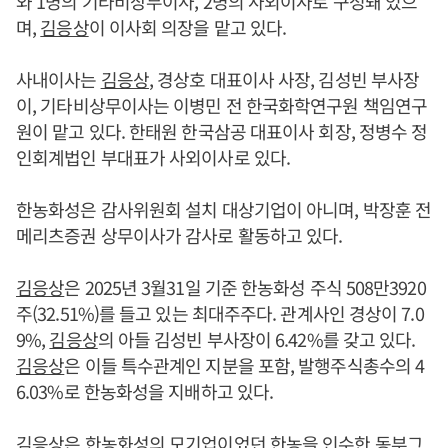
와 1명의 기타비상무이사, 2명의 사외이사로 구성돼 있으
며,
김응상
이 이사회 의장을 맡고 있다.
사내이사는
김응상
, 경상호 대표이사 사장, 김성빈 부사장
이, 기타비상무이사는 이병민 전 한국화학연구원 책임연구
원이 맡고 있다. 한태원 한국삼공 대표이사 회장, 정병수 정
인회계법인 부대표가 사외이사로 있다.
한농화성은 감사위원회 설치 대상기업이 아니며, 박장훈 전
메리츠증권 상무이사가 감사로 활동하고 있다.
김응상
은 2025년 3월31일 기준 한농화성 주식 508만3920
주(32.51%)를 들고 있는 최대주주다. 관계사인 경상이 7.0
9%,
김응상
의 아들 김성빈 부사장이 6.42%를 갖고 있다.
김응상
은 이들 특수관계인 지분을 포함, 발행주식총수의 4
6.03%로 한농화성을 지배하고 있다.
김응상
은 한농화성의 모기업이었던 한농을 인수한 동부그