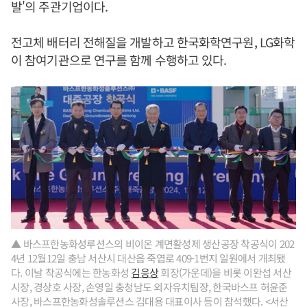
발'의 주관기업이다.
전고체 배터리 전해질을 개발하고 한국화학연구원, LG화학
이 참여기관으로 연구를 함께 수행하고 있다.
▲ 바스프한농화성루션스의 비이온 계면활성제 생산공장 착공식이 202
4년 12월12일 충남 서산시 대산읍 죽엽로 409-1번지 일원에서 개최됐
다. 이날 착공식에는 한농화성
김응상
회장(가운데)을 비롯 이완섭 서산
시장, 경상호 사장, 손영일 충청남도 외자유치팀장, 한국바스프 허윤준
사장, 바스프한농화성솔루션스 김대용 대표이사 등이 참석했다. <서산