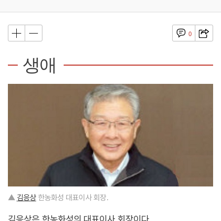
0
생애
▲
김응상
한농화성 대표이사 회장.
김응상
은 한농화성의 대표이사 회장이다.