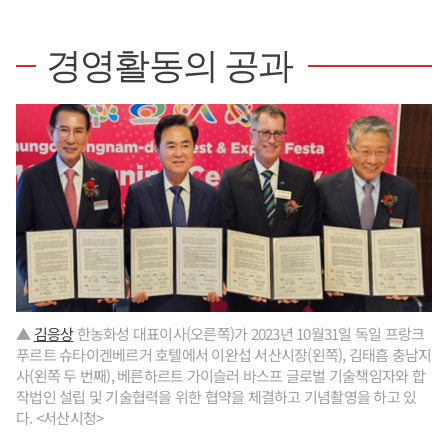
경영활동의 공과
▲
김응상
한농화성 대표이사(오른쪽)가 2023년 10월31일 독일 프랑크
푸르트 슈타이겐베르거 호텔에서 이완섭 서산시장(왼쪽), 김태흠 충남지
사(왼쪽 두 번째), 베른하르트 가이슬러 바스프 글로벌 기술책임자와 합
작법인 설립 및 기술협력을 위한 협약을 체결하고 기념촬영을 하고 있
다. <서산시청>