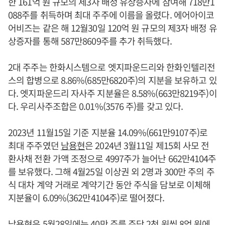
한 161억 원 규모의 제3자 배정 유상증자에 참여해 718만1
088주를 취득하며 최대 주주에 이름을 올렸다. 에어아이코
어비즈는 같은 해 12월30일 120억 원 규모의 제3자 배정 유
상증자를 통해 587만8609주를 추가 취득했다.
2대 주주는 한화시스템으로 엣지파운드리와 한화인텔리전
스의 합병으로 8.86%(685만6820주)의 지분을 보유하고 있
다. 엣지파운드리 자사주 지분율은 8.58%(663만8219주)이
다. 우리사주조합은 0.01%(3576 주)를 갖고 있다.
2023년 11월15일 기준 지분율 14.09%(661만9107주)로
최대 주주였던
남용현
은 2024년 3월11일 제15회 사모 전
환사채 전환 가액 조정으로 4997주가 늘어난 662만4104주
를 보유했다. 그해 4월25일 이상권 외 2명과 300만 주의 주
식 대차 계약 거래로 계약기간 동안 주식을 담보로 이체해
지분율이 6.09%(362만4104주)로 떨어졌다.
남용현
은 5월28일에는 40만 주를 주당 2천 원씩 8억 원에