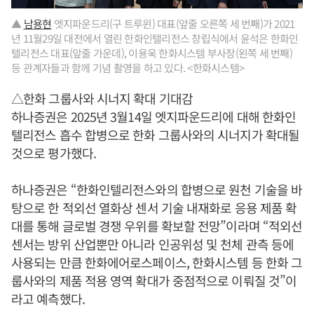
▲
남용현
엣지파운드리(구 트루윈) 대표(앞줄 오른쪽 세 번째)가 2021
년 11월29일 대전에서 열린 한화인텔리전스 창립식에서 윤석은 한화인
텔리전스 대표(앞줄 가운데), 이용욱 한화시스템 부사장(왼쪽 세 번째)
등 관계자들과 함께 기념 촬영을 하고 있다. <한화시스템>
△한화 그룹사와 시너지 확대 기대감
하나증권은 2025년 3월14일 엣지파운드리에 대해 한화인
텔리전스 흡수 합병으로 한화 그룹사와의 시너지가 확대될
것으로 평가했다.
하나증권은 “한화인텔리전스와의 합병으로 원천 기술을 바
탕으로 한 적외선 열화상 센서 기술 내재화로 응용 제품 확
대를 통해 글로벌 경쟁 우위를 확보할 전망”이라며 “적외선
센서는 방위 산업뿐만 아니라 인공위성 및 천체 관측 등에
사용되는 만큼 한화에어로스페이스, 한화시스템 등 한화 그
룹사와의 제품 적용 영역 확대가 중점적으로 이뤄질 것”이
라고 예측했다.