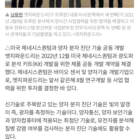
▲
남용현
엣지파운드리(구 트루윈) 대표이사(왼쪽에서 세 번째)가 2021
년 2월9일 트루윈 본사에서 양사간 사업협력을 위한 협약을 체결하고 이
용욱 한화시스템 방산부문 사업본부장 전무이사(오른쪽 두 번째) 등 양
사 관계자들과 기념촬영을 하고 있다. <엣지파운드리>
△미국 제네시스퀀텀과 양자 분자 진단 기술 공동 개발
엣지파운드리는 2022년 12월 미국 제네시스퀀텀과 광도파
로 분석 키트(Kit) 개발을 위한 제품 공동 개발 계약을 체결
했다. 제네시스퀸텀은 바이오 센서 및 양자기술 개발기업으
로, 엣지파운드리는 앞서 같은해 8월 연구개발 등 사업 협
력을 위한 투자를 결정한 바 있다.
신기술로 주목받고 있는 양자 분자 진단 기술은 빛의 알갱
이 즉, 광자를 측정하는 기술이다. 양자통신, 양자 보안기술
과 양자컴퓨터에 적용되는 최첨단 기술로, 유전자를 분석해
질병 감염 여부를 검사하는 분자 진단 기술에도 활용할 수
있다.