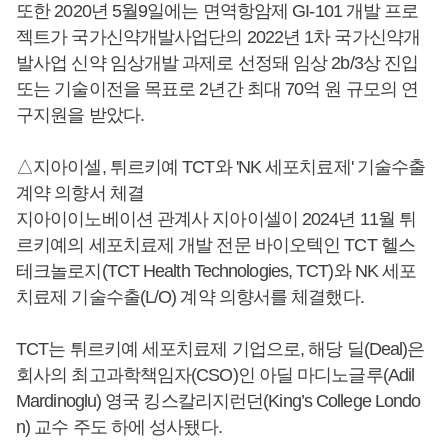
또한 2020년 5월9일에는 면역항암제 GI-101 개발 프로
젝트가 국가신약개발사업단의 2022년 1차 국가신약개
발사업 신약 임상개발 과제로 선정돼 임상 2b/3상 진입
또는 기술이전을 목표로 2년간 최대 70억 원 규모의 연
구지원을 받았다.
△지아이셀, 튀르키예 TCT와 'NK 세포치료제' 기술수출
계약 의향서 체결
지아이이노베이션 관계사 지아이셀이 2024년 11월 튀
르키예의 세포치료제 개발 전문 바이오텍인 TCT 헬스
테크놀로지(TCT Health Technologies, TCT)와 NK 세포
치료제 기술수출(L/O) 계약 의향서를 체결했다.
TCT는 튀르키예 세포치료제 기업으로, 해당 딜(Deal)은
회사의 최고과학책임자(CSO)인 아딜 마디노글루(Adil
Mardinoglu) 영국 킹스칼리지런던(King’s College Londo
n) 교수 주도 하에 성사됐다.