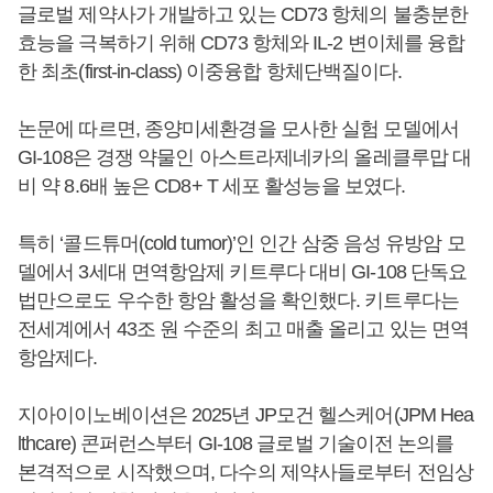
글로벌 제약사가 개발하고 있는 CD73 항체의 불충분한
효능을 극복하기 위해 CD73 항체와 IL-2 변이체를 융합
한 최초(first-in-class) 이중융합 항체단백질이다.
논문에 따르면, 종양미세환경을 모사한 실험 모델에서
GI-108은 경쟁 약물인 아스트라제네카의 올레클루맙 대
비 약 8.6배 높은 CD8+ T 세포 활성능을 보였다.
특히 ‘콜드튜머(cold tumor)’인 인간 삼중 음성 유방암 모
델에서 3세대 면역항암제 키트루다 대비 GI-108 단독요
법만으로도 우수한 항암 활성을 확인했다. 키트루다는
전세계에서 43조 원 수준의 최고 매출 올리고 있는 면역
항암제다.
지아이이노베이션은 2025년 JP모건 헬스케어(JPM Hea
lthcare) 콘퍼런스부터 GI-108 글로벌 기술이전 논의를
본격적으로 시작했으며, 다수의 제약사들로부터 전임상