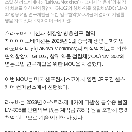
스탈 친 라노바메디신(LaNova Medicines) 대표이사(가운데)와 췌장
암 치료를 위한 면역항암제 'GI-102'와 항체-약물 접합체(ADC) 'LM-3
02' 병용요법 연구개발을 위한 업무협약(MOU)을 체결하고 기념촬
영을 하고 있다. <지아이이노베이션>
△라노바메디신과 '췌장암 병용연구' 협약
지아이이노베이션은 2025년 1월 중국계 생명공학기업
라노바메디신(LaNova Medicines)과 췌장암 치료를 위한
면역항암제 'GI-102', 항체-약물 접합체(ADC) 'LM-302'의
병용요법 연구개발을 위한 MOU을 체결했다.
이번 MOU는 미국 샌프란시스코에서 열린 JP모건 헬스
케어 컨퍼런스에서 진행됐다.
라노바는 2023년 아스트라제네카에 다발성 골수종 물질
LM-305를 반환의무 없는 계약금 735억 원을 포함해 총 8
천억 원 규모로 기술 이전한 바 있다.