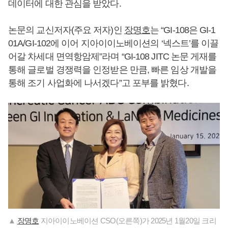
데이터에 대한 관심을 받았다.
논문의 교신저자(주요 저자)인
장명호
는 “GI-108은 GI-1
01A/GI-102에 이어 지아이이노베이션의 ‘넥스트’를 이끌
어갈 차세대 면역항암제”라며 “GI-108 JITC 논문 게재를
통해 글로벌 경쟁력을 인정받은 만큼, 빠른 임상 개발을
통해 조기 사업화에 나서겠다”고 포부를 밝혔다.
▲
장명호
지아이이노베이션 CSO(오른쪽)가 2025년 1월20일 크리