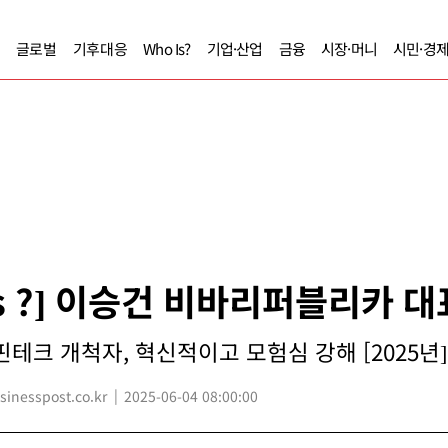
글로벌
기후대응
Who Is?
기업·산업
금융
시장·머니
시민·경
Is ?] 이승건 비바리퍼블리카 
핀테크 개척자, 혁신적이고 모험심 강해 [2025년]
nesspost.co.kr
2025-06-04 08:00:00