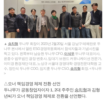
▲
송치형
두나무 회장이 2023년 2월20일 서울 강남구 테헤란로 두
나무 본사에서 열린 ESG경영위원회에서 참석자들과 기념사진을
찍고 있다. 왼쪽부터 남승현 두나무 CFO,
이석우
두나무 대표이사,
윤종수 법무법인 광장 변호사, 임대기 브랜드 커뮤니케이션 전문가,
이미경 환경재단 대표, 노상규 서울대 경영대학·경영전문대학원 교
수, 정민석 두나무 COO, 임지훈 두나무 CSO,
송치형
회장. <두나무
>
△오너 책임경영 체제 전환 선언
두나무가 공동창업자이자 1, 2대 주주인
송치형
과 김형
년씨가 오너 책임경영 체제로 전환을 선언했다.