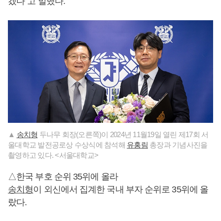
겠다”고 말했다.
▲
송치형
두나무 회장(오른쪽)이 2024년 11월19일 열린 제17회 서
울대학교 발전공로상 수상식에 참석해
유홍림
총장과 기념사진을
촬영하고 있다. <서울대학교>
△한국 부호 순위 35위에 올라
송치형
이 외신에서 집계한 국내 부자 순위로 35위에 올
랐다.