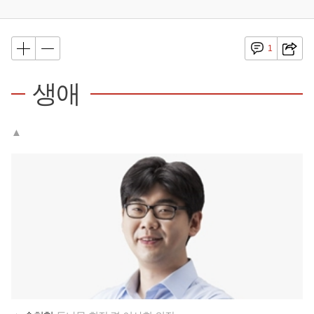
1
생애
▲