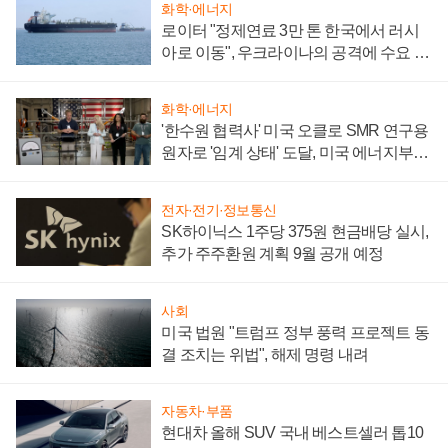
화학·에너지
로이터 "정제연료 3만 톤 한국에서 러시
아로 이동", 우크라이나의 공격에 수요 늘
어
화학·에너지
'한수원 협력사' 미국 오클로 SMR 연구용
원자로 '임계 상태' 도달, 미국 에너지부
"중요한 이정표"
전자·전기·정보통신
SK하이닉스 1주당 375원 현금배당 실시,
추가 주주환원 계획 9월 공개 예정
사회
미국 법원 "트럼프 정부 풍력 프로젝트 동
결 조치는 위법", 해제 명령 내려
자동차·부품
현대차 올해 SUV 국내 베스트셀러 톱10