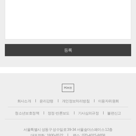
PC버전
회사소개
윤리강령
개인정보처리방침
이용자위원회
청소년보호정책
정정·반론보도
기사심의규정
불편신고
서울특별시 성동구 성수일로 39-34 서울숲더스페이스 12층
대표전화 : 1800-6522
팩스 : 070-4015-8658