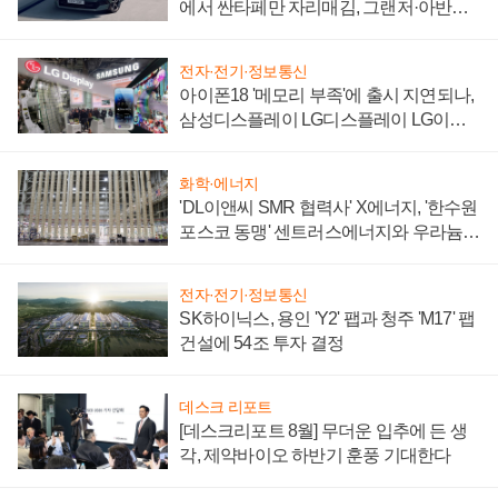
에서 싼타페만 자리매김, 그랜저·아반떼
'세단 쌍끌이'로 내수 방어
전자·전기·정보통신
아이폰18 '메모리 부족'에 출시 지연되나,
삼성디스플레이 LG디스플레이 LG이노
텍 '탈애플' 수익 다각화 속도
화학·에너지
'DL이앤씨 SMR 협력사' X에너지, '한수원
포스코 동맹' 센트러스에너지와 우라늄
계약 체결
전자·전기·정보통신
SK하이닉스, 용인 'Y2' 팹과 청주 'M17' 팹
건설에 54조 투자 결정
데스크 리포트
[데스크리포트 8월] 무더운 입추에 든 생
각, 제약바이오 하반기 훈풍 기대한다