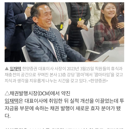
▲
임재택
한양증권 대표이사 사장이 2023년 3월15일 직원들의 휴식과
재충전의 공간으로 꾸며진 본사 13층 강당 '콤마'에서 '콤마타임'을 갖고
지식과 생각을 지유롭게 나누는 시간을 갖고 있다. <한양증권>
△채권발행시장(DCM)에서 약진
임재택
은 대표이사에 취임한 뒤 실적 개선을 이끌었는데 투
자금융 부문에 속하는 채권 발행이 새로운 효자 분야가 됐
다.