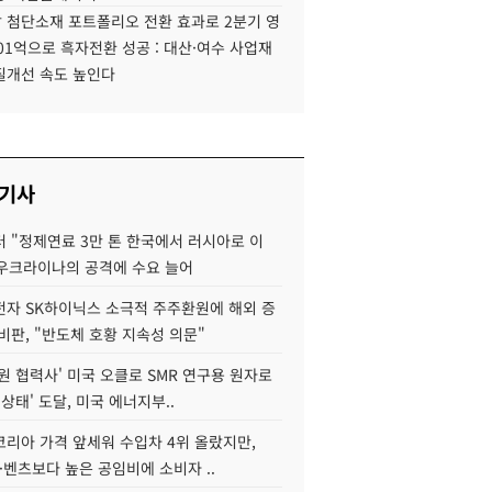
 첨단소재 포트폴리오 전환 효과로 2분기 영
01억으로 흑자전환 성공 : 대산·여수 사업재
질개선 속도 높인다
 기사
 "정제연료 3만 톤 한국에서 러시아로 이
 우크라이나의 공격에 수요 늘어
자 SK하이닉스 소극적 주주환원에 해외 증
비판, "반도체 호황 지속성 의문"
원 협력사' 미국 오클로 SMR 연구용 원자로
 상태' 도달, 미국 에너지부..
코리아 가격 앞세워 수입차 4위 올랐지만,
·벤츠보다 높은 공임비에 소비자 ..