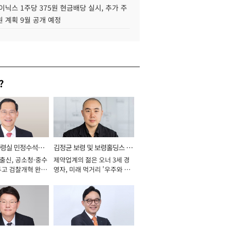
이닉스 1주당 375원 현금배당 실시, 추가 주
 계획 9월 공개 예정
?
통령실 민정수석비
김정균 보령 및 보령홀딩스 대
 출신, 공소청·중수
제약업계의 젊은 오너 3세 경
표이사 사장
두고 검찰개혁 완수
영자, 미래 먹거리 '우주와 헬
년]
스케어' 공들여 [2026년]