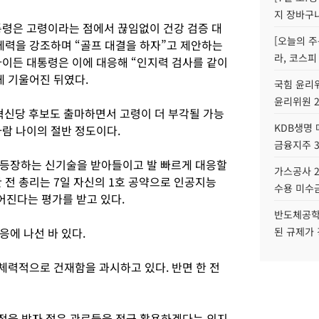
지 장바구
통령은 고령이라는 점에서 끊임없이 건강 검증 대
[오늘의 주
 체력을 강조하며 “골프 대결을 하자”고 제안하는
라, 코스피
바이든 대통령은 이에 대응해 “인지력 검사를 같이
게 기울어진 뒤였다.
국힘 윤리위
윤리위원 
개혁신당 후보도 출마하면서 고령이 더 부각될 가능
KDB생명
 사람 나이의 절반 정도이다.
금융지주 
 등장하는 신기술을 받아들이고 발 빠르게 대응할
가스공사 2
 전 총리는 7일 자신의 1호 공약으로 인공지능
수용 미수금
떨어진다는 평가를 받고 있다.
반도체공학
에 나선 바 있다.
된 규제가 
 체력적으로 건재함을 과시하고 있다. 반면 한 전
지적을 받자 젊은 관료들을 적극 활용하겠다는 의지