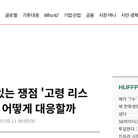
글로벌
기후대응
Who Is?
기업·산업
금융
시장·머니
시민·경
HUFF
있는 쟁점 '고령 리스
매각 '7수
는 어떻게 대응할까
에 한화생
냈다
25-05-11 06:00:00
SK하이닉스
투입한다 :
인프라 시