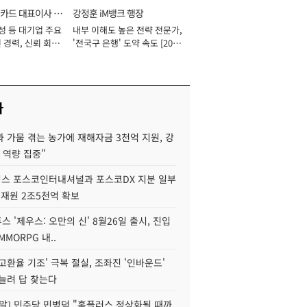
카드 대표이사 사
강정훈 iM뱅크 행장
성 등 대기업 주요
내부 이해도 높은 전략 전문가,
 경력, 신뢰 회복
'전국구 은행' 도약 속도 [2026
[2026년]
년]
사
 가뭄 겪는 농가에 재해자금 3천억 지원, 강
 역량 집중"
스 포스코인터내셔널과 포스코DX 지분 일부
 재원 2조5천억 확보
투스 '제우스: 오만의 신' 8월26일 출시, 진입
MMORPG 내..
고환율 기조' 극복 절실, 조좌진 '인바운드'
늘려 답 찾는다
정말] 민주당 민병덕 "홈플러스 정상화될 때까