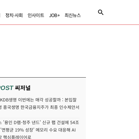
제
정치·사회
인사이트
JOB+
최신뉴스
씨저널
POST
' KDB생명 이번에는 매각 성공할까 : 본입찰
명 흥국생명 한국금융지주가 최종 인수제안서
 '용인 D램-청주 낸드' 신규 팹 건설에 54조
 '연평균 19% 성장' 메모리 수요 대응해 AI
장 핵심플레이어로