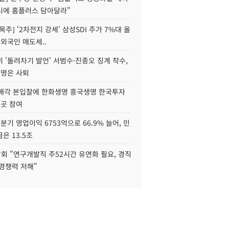
니에 홈플러스 담아달라"
목주] '2차전지 강세' 삼성SDI 주가 7%대 올
 외국인 매도세..
 '돌려차기 발언' 서범수·진종오 징계 착수,
2명은 사퇴
 매각 본입찰에 한화생명 흥국생명 한국투자
3곳 참여
분기 영업이익 6753억으로 66.9% 늘어, 민
은 13.5조
회 "연구개발직 주52시간 유연화 필요, 경직
경쟁력 저해"