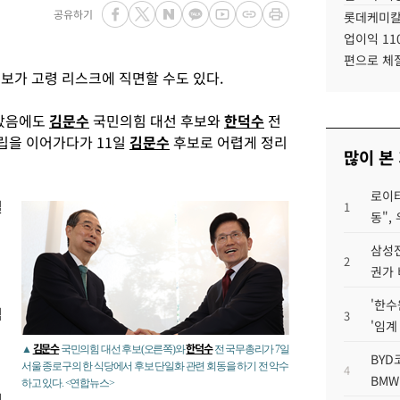
공유하기
롯데케미칼
업이익 11
편으로 체
보가 고령 리스크에 직면할 수도 있다.
않았음에도
김문수
국민의힘 대선 후보와
한덕수
전
립을 이어가다가 11일
김문수
후보로 어렵게 정리
많이 본
로이터
일
1
동",
삼성전
2
권가 
'한수
임
3
'임계
김문수
한덕수
▲
국민의힘 대선 후보(오른쪽)와
전 국무총리가 7일
BYD
서울 종로구의 한 식당에서 후보 단일화 관련 회동을 하기 전 악수
4
BMW
하고 있다. <연합뉴스>
첫