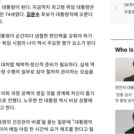
SK하
령 대통령이 된다. 지금까지 최고령 취임 대통령은
5
주환원
만 74세였다.
김문수
후보가 대통령직에 오른다
다.
대통령이 순간마다 냉철한 판단력을 갖춰야 하기
 퇴임 시점의 나이 역시 주요한 평가 요소가 된다
Who Is
 대처할 체력적·정신적 준비가 필요하다. 실제 역
국정 수행의 일부로 삼아 철저히 관리하는 모습을
한찬식 대
 아파 국정 공백이 생길 것을 경계해 자신이 즐기
'정통 검사'
서관
으로 전했다. 노무현 전 대통령 역시 비상 상황에
청 출범 앞
맡아 [2026
고 한다.
통령의 건강관리 비결'을 묻는 질문에 "대통령의
이어 매일 아침 한 시간씩 요가 체조를 한다고 털