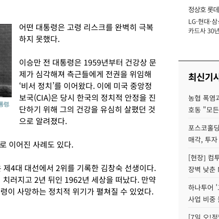
정상호 롯데
LG·현대·삼
장
어떤 대통령은 고령 리스크를 완벽히 극복
카드사 30년
하지 못했다.
에 '초집중' 
이승만 전 대통령은 1959년부터 건강상 문
제가 심각해져 측근들에게 전권을 위임해
최신기
‘비서 정치’를 이어왔다. 이에 미국 중앙정
보국(CIA)은 당시 한국의 정치적 안정을 진
농협 폭염과
통령.
단하기 위해 그의 건강을 유심히 살폈던 것
호동 "모든
으로 알려졌다.
포스코홀딩
매각, 투자
로 이어진 사례도 있다.
[현장] 컴
 제4대 대선에서 2위를 기록한 김창숙 선생이다.
장벽 낮춘 
치러지고 2년 뒤인 1962년 세상을 떠났다. 만약
하나투어 '
통령이 사망하는 정치적 위기가 펼쳐질 수 있었다.
사업 비중 
[7일 오!