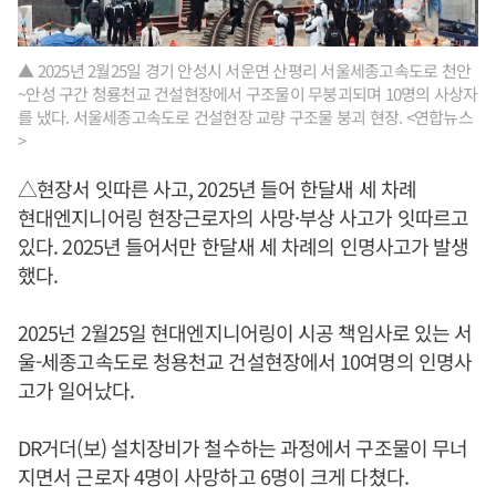
▲ 2025년 2월25일 경기 안성시 서운면 산평리 서울세종고속도로 천안
~안성 구간 청룡천교 건설현장에서 구조물이 무붕괴되며 10명의 사상자
를 냈다. 서울세종고속도로 건설현장 교량 구조물 붕괴 현장. <연합뉴스
>
△현장서 잇따른 사고, 2025년 들어 한달새 세 차례
현대엔지니어링 현장근로자의 사망·부상 사고가 잇따르고
있다. 2025년 들어서만 한달새 세 차례의 인명사고가 발생
했다.
2025넌 2월25일 현대엔지니어링이 시공 책임사로 있는 서
울-세종고속도로 청용천교 건설현장에서 10여명의 인명사
고가 일어났다.
DR거더(보) 설치장비가 철수하는 과정에서 구조물이 무너
지면서 근로자 4명이 사망하고 6명이 크게 다쳤다.