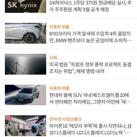
SK하이닉스 1주당 375원 현금배당 실시, 추
가 주주환원 계획 9월 공개 예정
자동차·부품
BYD코리아 가격 앞세워 수입차 4위 올랐지
만, BMW·벤츠보다 높은 공임비에 소비자
불만 폭발
사회
미국 법원 "트럼프 정부 풍력 프로젝트 동결
조치는 위법", 해제 명령 내려
자동차·부품
현대차 올해 SUV 국내 베스트셀러 톱10에
서 싼타페만 자리매김, 그랜저·아반떼 '세단
쌍끌이'로 내수 방어
전자·전기·정보통신
아이폰18 '메모리 부족'에 출시 지연되나, 삼
성디스플레이 LG디스플레이 LG이노텍 '탈