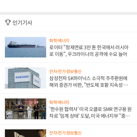
인기기사
화학·에너지
로이터 "정제연료 3만 톤 한국에서 러시아
로 이동", 우크라이나의 공격에 수요 늘어
전자·전기·정보통신
삼성전자 SK하이닉스 소극적 주주환원에
해외 증권가 비판, "반도체 호황 지속성 의
문"
화학·에너지
'한수원 협력사' 미국 오클로 SMR 연구용 원
자로 '임계 상태' 도달, 미국 에너지부 "중요
한 이정표"
전자·전기·정보통신