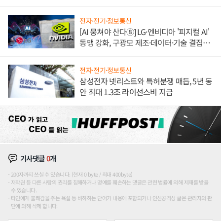
애플' 수익 다각화 속도
전자·전기·정보통신
[AI 뭉쳐야 산다⑧] LG·엔비디아 '피지컬 AI'
동맹 강화, 구광모 제조·데이터·기술 결집
해 종합 로보틱스 기업으로
전자·전기·정보통신
삼성전자 넷리스트와 특허분쟁 매듭, 5년 동
안 최대 1.3조 라이선스비 지급
기사댓글
0
개
200자까지 쓰실 수 있습니다. (현재 0 byte / 최대 400byte)
저작권 등 다른 사람의 권리를 침해하거나 명예를 훼손하는 댓글은 관련 법률에 의해 제재를 받을
수 있습니다.
타인에게 불쾌감을 주는 욕설 등 비하하는 단어가 내용에 포함되거나 인신공격성 글은 관리자의 판
단에 의해 삭제 합니다.