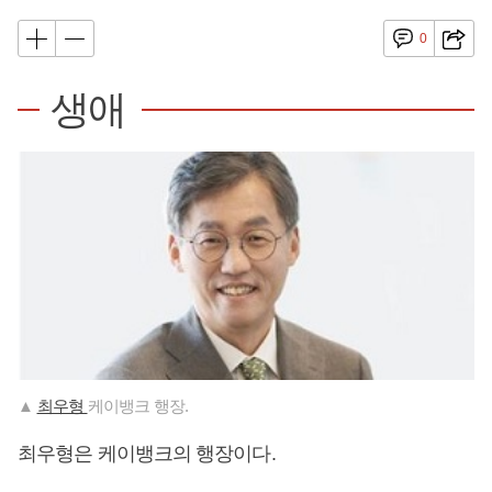
0
생애
▲
최우형
케이뱅크 행장.
최우형은 케이뱅크의 행장이다.