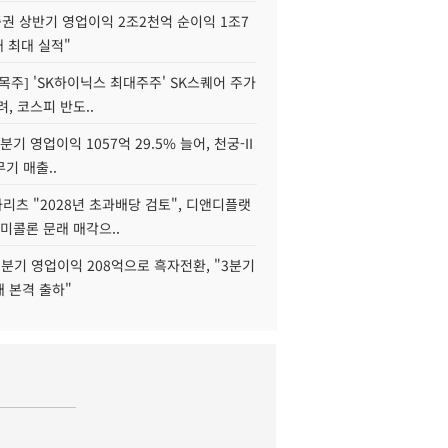
권 상반기 영업이익 2조2천억 순이익 1조7
대 최대 실적"
목주] 'SK하이닉스 최대주주' SK스퀘어 주가
려, 코스피 반도..
2분기 영업이익 1057억 29.5% 늘어, 천궁-II
기 매출..
화리츠 "2028년 초과배당 검토", 디앤디플랫
미콜론 문래 매각으..
분기 영업이익 208억으로 흑자전환, "3분기
재 본격 출하"