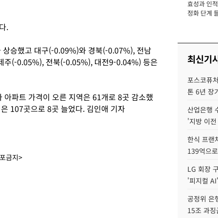
효성과 인적 
장
정화 단계 들
다.
승했고 대구(-0.09%)와 경북(-0.07%), 전남
최신기
, 제주(-0.05%), 전북(-0.05%), 대전9-0.04%) 등은
포스코퓨처엠
톤 6년 장
다 아파트 가격이 오른 지역은 61개로 8곳 감소했
은 107곳으로 8곳 늘었다. 김인애 기자
산업은행 
'지방 이전
한식 프랜
139억으로
배포금지>
LG 회장 
'피지컬 AI
공정위 은행
15조 과징