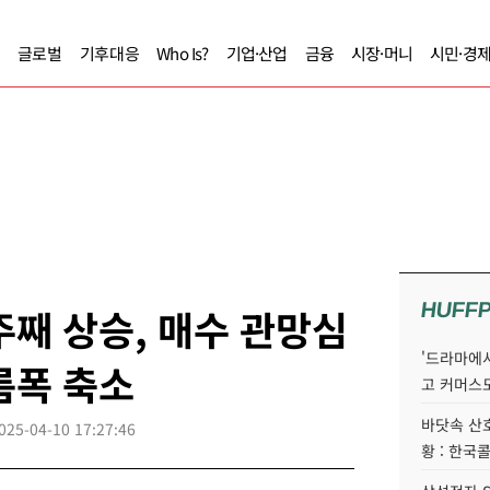
글로벌
기후대응
Who Is?
기업·산업
금융
시장·머니
시민·경
HUFF
주째 상승, 매수 관망심
'드라마에서
름폭 축소
고 커머스
바닷속 산
025-04-10 17:27:46
황 : 한국