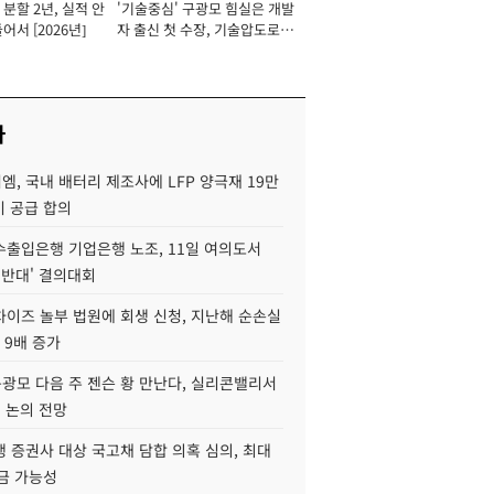
분할 2년, 실적 안
'기술중심' 구광모 힘실은 개발
이사 사장
어서 [2026년]
자 출신 첫 수장, 기술압도로
경쟁력 확보 사활 [2026년]
사
, 국내 배터리 제조사에 LFP 양극재 19만
기 공급 합의
수출입은행 기업은행 노조, 11일 여의도서
 반대' 결의대회
차이즈 놀부 법원에 회생 신청, 지난해 순손실
 9배 증가
구광모 다음 주 젠슨 황 만난다, 실리콘밸리서
' 논의 전망
 증권사 대상 국고채 담합 의혹 심의, 최대
금 가능성