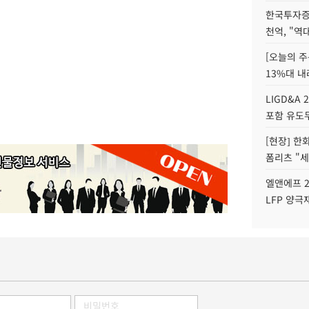
한국투자증
천억, "역
[오늘의 주
13%대 내
LIGD&A 
포함 유도무
[현장] 한
폼리츠 "세
엘앤에프 2
LFP 양극