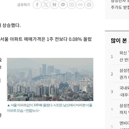
삼성전자 
공유하기
주가도 받칠
 상승했다.
서울 아파트 매매가격은 1주 전보다 0.08% 올랐
많이 본
외신 
1
요
산 반
승
삼성전
2
권가 
서
국내외
3
·대우
삼성전
▲ 서울 아파트값이 10주째 올랐다. 사진은 남산에서 바라본 서울
4
아파트 모습. <연합뉴스>
까지
아
엔비디
5