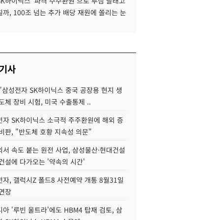
SK하이닉스 '파격 주주환원'으로 투심 달래고
까, 100조 넘는 추가 배당 재원에 쏠리는 눈
 기사
"삼성전자 SK하이닉스 중국 공장용 현지 생
도체 장비 시험, 미국 수출통제 ..
자 SK하이닉스 소극적 주주환원에 해외 증
비판, "반도체 호황 지속성 의문"
서 속도 붙는 원전 사업, 삼성물산·현대건설
건설에 다가오는 '약속의 시간'
자, 갤럭시Z 폴드8 사전예약 개통 8월31일
 연장
아 '루빈 울트라'에도 HBM4 탑재 검토, 삼