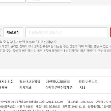
 수 있습니다. (현재 0 byte / 최대 400byte)
다른 사람의 권리를 침해하거나 명예를 훼손하는 댓글은 관련 법률에 의해 제재를 받을 수 있습니
쾌감을 주는 욕설 등 비하하는 단어가 내용에 포함되거나 인신공격성 글은 관리자의 판단에 의해
용자위원회
청소년보호정책
개인정보처리방침
정정·반론보도
인재채용
기사제보
이메일무단수집거부
RSS
수일로 39-34 서울숲더스페이스 12층 1201호-1203호
대표전화 : 1800-6522
편집국 070-4
8658
등록번호 : 서울 아 02897
제호: 비즈니스포스트
등록일: 2013.11.13
발행·편집인 : 강석
X
Copyright ? 2013 비즈니스포스트. All rights reserved.