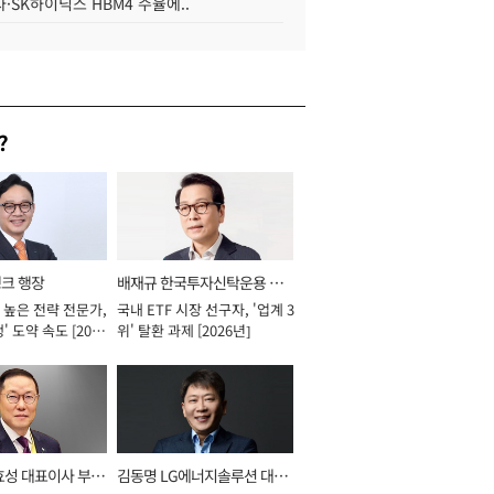
·SK하이닉스 HBM4 수율에..
?
뱅크 행장
배재규 한국투자신탁운용 대
 높은 전략 전문가,
국내 ETF 시장 선구자, '업계 3
표이사 사장
' 도약 속도 [2026
위' 탈환 과제 [2026년]
효성 대표이사 부회
김동명 LG에너지솔루션 대표