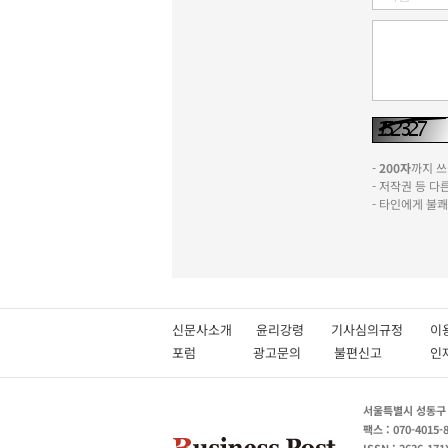
-
200자
까지 쓰실
- 저작권 등 
- 타인에게 불
신문사소개
윤리강령
기사심의규정
이
포럼
광고문의
불편신고
서울특별시 성동구 성
팩스 : 070-4015-
ISSN : 2636-171