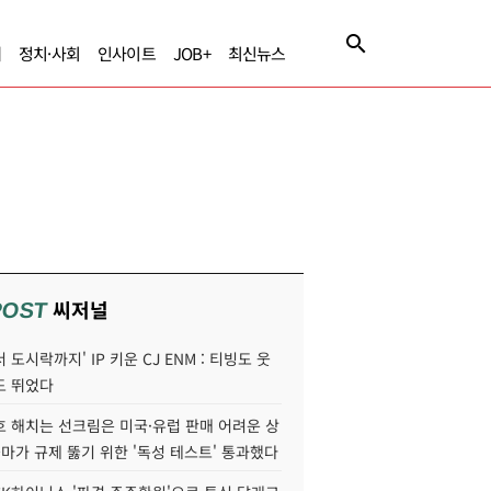
제
정치·사회
인사이트
JOB+
최신뉴스
씨저널
POST
 도시락까지' IP 키운 CJ ENM : 티빙도 웃
도 뛰었다
호 해치는 선크림은 미국·유럽 판매 어려운 상
콜마가 규제 뚫기 위한 '독성 테스트' 통과했다