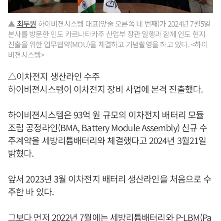
▲
최두원
하이비젼시스템 대표(앞줄 오른쪽 네 번째)가 2024년 7월5일
본사를 방문한 인도 카르나타카주 산업부 장관 일행과 함께 인도 현지
진출을 위한 업무협약(MOU)을 체결하고 기념촬영을 하고 있다. <하이
비젼시스템>
△이차전지 생산라인 수주
하이비젼시스템이 이차전지 장비 사업에 본격 진출했다.
하이비젼시스템은 93억 원 규모의 이차전지 배터리 모듈
조립 공정라인(BMA, Battery Module Assembly) 신규 수
주계약을 세방리튬배터리와 체결했다고 2024년 3월21일
밝혔다.
앞서 2023년 3월 이차전지 배터리 생산라인을 처음으로 수
주한 바 있다.
그보다 먼저 2022년 7월에는 세방리튬배터리와 P-LBM(Pa