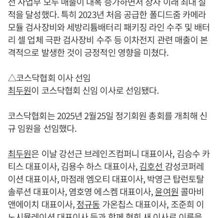
전 사업부 모두 매출이 대폭 증가하면서 창사 이래 최대 실
적을 달성했다. 특히 2023년 처음 공급한 폴디드줌 카메라
모듈 검사장비와 세방리튬배터리 패키징 라인 수주 및 배터
리 셀 업체 극판 검사장비 수주 등 이차전지 관련 매출이 본
격적으로 발생한 것이 긍정적인 영향을 미쳤다.
△코스닥협회 이사 선임
최두원
이 코스닥협회 신임 이사로 선임됐다.
코스닥협회는 2025년 2월25일 정기회원 총회를 개최해 신
규 임원을 선임했다.
최두원
은 이날 강선근 브레인즈컴퍼니 대표이사, 김승수 카
티스 대표이사, 김용수 하스 대표이사,
김호선
감성코퍼레
이션 대표이사, 마점래 엠오티 대표이사, 박영근 탑런토탈
솔루션 대표이사, 염호영 에스켐 대표이사,
윤여원
콜마비
앤에이치 대표이사,
정규동
가온칩스 대표이사, 조준희 이
노시뮬레이션 대표이사 등과 함께 협회 새 이사로 이름을